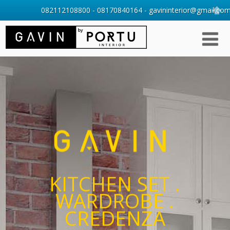
082112108800 - 08170840164 - gavininterior@gmail.com 
KITCHEN SET .
WARDROBE .
CREDENZA