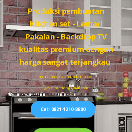
Produksi pembuatan
Kitchen set - Lemari
Pakaian - Backdrop TV
kualitas premium dengan
harga sangat terjangkau
08170840164 - 082112108800
gavininterior@gmail.com
Call 0821-1210-8800