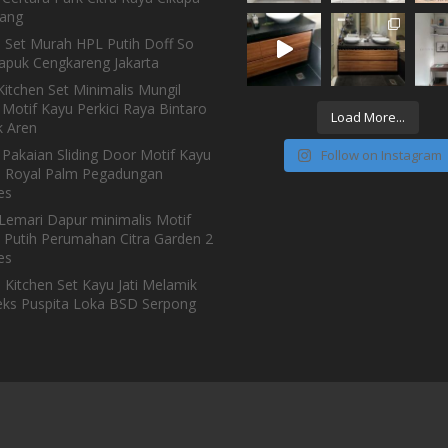
ang
n Set Murah HPL Putih Doff So
Kapuk Cengkareng Jakarta
itchen Set Minimalis Mungil
Motif Kayu Perkici Raya Bintaro
Load More...
 Aren
 Pakaian Sliding Door Motif Kayu
Follow on Instagram
h Royal Palm Pegadungan
es
Lemari Dapur minimalis Motif
 Putih Perumahan Citra Garden 2
es
 Kitchen Set Kayu Jati Melamik
ks Puspita Loka BSD Serpong