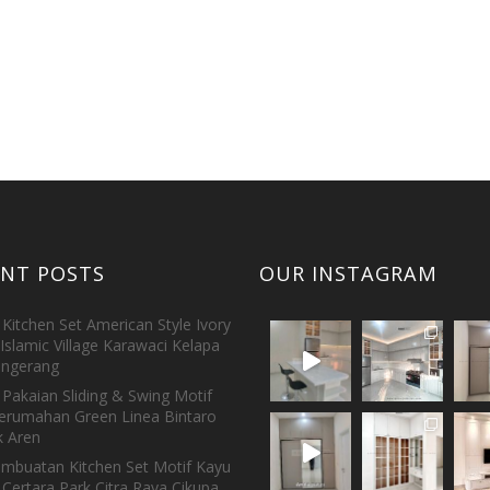
ENT POSTS
OUR INSTAGRAM
Kitchen Set American Style Ivory
Islamic Village Karawaci Kelapa
ngerang
Pakaian Sliding & Swing Motif
erumahan Green Linea Bintaro
 Aren
embuatan Kitchen Set Motif Kayu
 Certara Park Citra Raya Cikupa