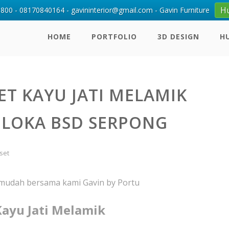
H
00 - 08170840164 - gavininterior@gmail.com - Gavin Furniture
HOME
PORTFOLIO
3D DESIGN
H
T KAYU JATI MELAMIK
 LOKA BSD SERPONG
set
 mudah bersama kami Gavin by Portu
Kayu Jati Melamik