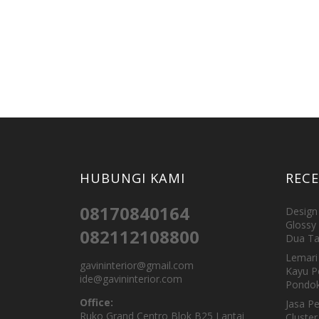
HUBUNGI KAMI
REC
08170840164
Design 
Glossy 
082112108800
Dua Ta
Lemari 
gavininterior@gmail.com
Kayu P
ide@gavininterior.com
Pondok
Office:
Jasa P
Ruko Grand Centro Blok B25 Lantai
Cluster