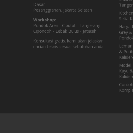
Dasar
Tanger
Pesanggrahan, Jakarta Selatan
Kitche
Setia 
Workshop:
Pondok Aren - Ciputat - Tangerang -
Harga K
Cipondoh - Lebak Bulus - Jatiasih
Grey & 
Pondok
Konsultasi gratis. kami akan jelaskan
Lemari
rincian teknis sesuai kebutuhan anda.
& Puti
Kalider
Model 
Kayu &
Kalider
Contoh
Komple