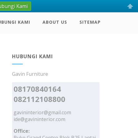
ubungi Kami
UBUNGI KAMI
ABOUT US
SITEMAP
HUBUNGI KAMI
Gavin Furniture
08170840164
082112108800
gavininterior@gmail.com
ide@gavininterior.com
Office:
Ruko Grand Centro Blok B25 Lantai