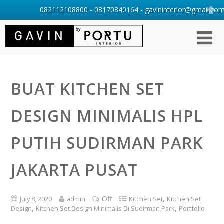
082112108800 - 08170840164 - gavininterior@gmail.com 
BUAT KITCHEN SET
DESIGN MINIMALIS HPL
PUTIH SUDIRMAN PARK
JAKARTA PUSAT
Off
,
July 8, 2020
admin
Kitchen Set
Kitchen Set
,
,
Design
Kitchen Set Design Minimalis Di Sudirman Park
Portfolio