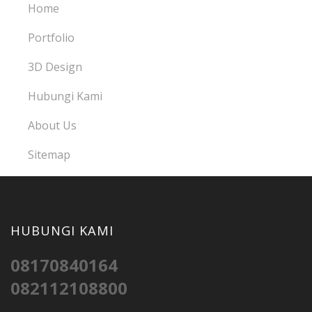
Home
Portfolio
3D Design
Hubungi Kami
About Us
Sitemap
HUBUNGI KAMI
08170840164
082112108800