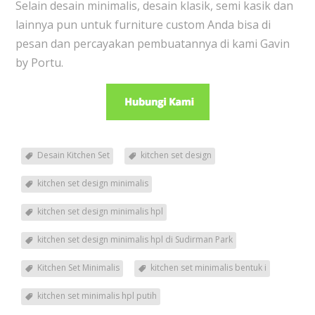
Selain desain minimalis, desain klasik, semi kasik dan
lainnya pun untuk furniture custom Anda bisa di
pesan dan percayakan pembuatannya di kami Gavin
by Portu.
Desain Kitchen Set
kitchen set design
kitchen set design minimalis
kitchen set design minimalis hpl
kitchen set design minimalis hpl di Sudirman Park
Kitchen Set Minimalis
kitchen set minimalis bentuk i
kitchen set minimalis hpl putih