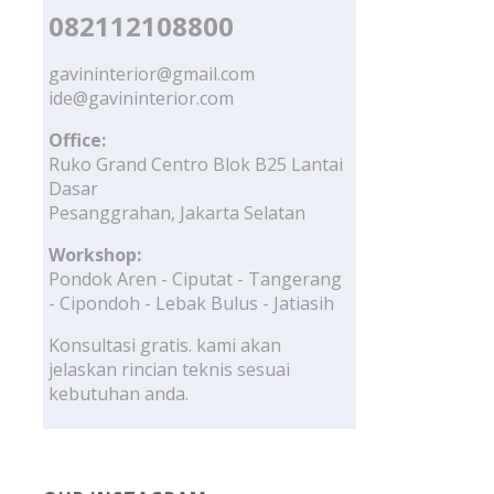
082112108800
gavininterior@gmail.com
ide@gavininterior.com
Office:
Ruko Grand Centro Blok B25 Lantai
Dasar
Pesanggrahan, Jakarta Selatan
Workshop:
Pondok Aren - Ciputat - Tangerang
- Cipondoh - Lebak Bulus - Jatiasih
Konsultasi gratis. kami akan
jelaskan rincian teknis sesuai
kebutuhan anda.