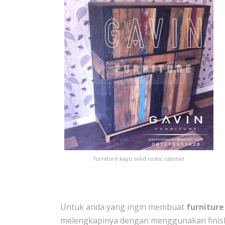
furniture kayu solid rustic cabinet
Untuk anda yang ingin membuat
furniture
melengkapinya dengan menggunakan finishi