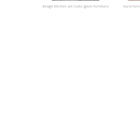
design kitchen set rustic gavin furniture
kursi furn