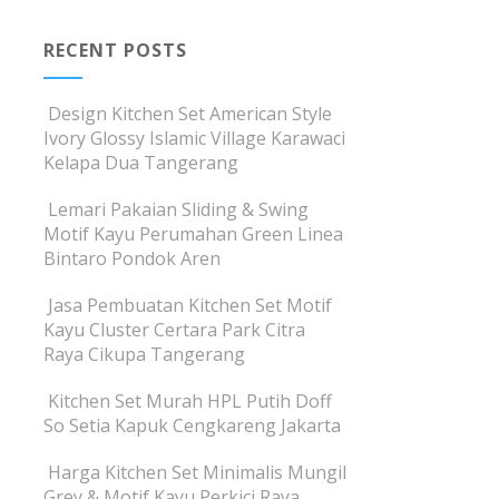
RECENT POSTS
Design Kitchen Set American Style
Ivory Glossy Islamic Village Karawaci
Kelapa Dua Tangerang
Lemari Pakaian Sliding & Swing
Motif Kayu Perumahan Green Linea
Bintaro Pondok Aren
Jasa Pembuatan Kitchen Set Motif
Kayu Cluster Certara Park Citra
Raya Cikupa Tangerang
Kitchen Set Murah HPL Putih Doff
So Setia Kapuk Cengkareng Jakarta
Harga Kitchen Set Minimalis Mungil
Grey & Motif Kayu Perkici Raya