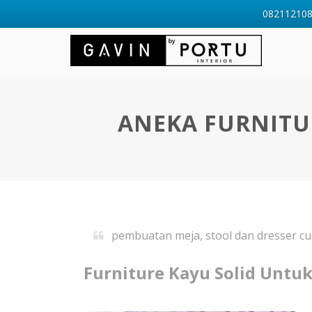
0821121088
ANEKA FURNITU
pembuatan meja, stool dan dresser c
Furniture Kayu Solid Untu