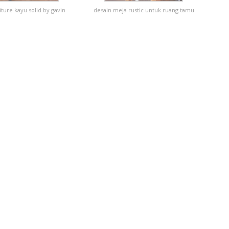
iture kayu solid by gavin
desain meja rustic untuk ruang tamu