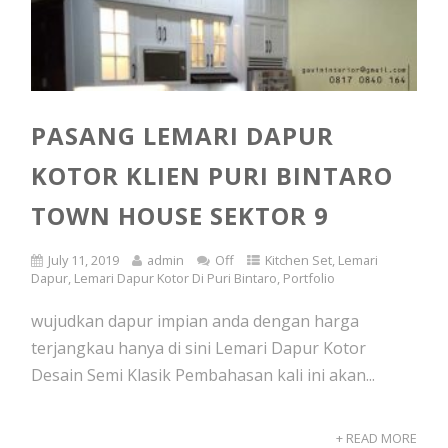
PASANG LEMARI DAPUR
KOTOR KLIEN PURI BINTARO
TOWN HOUSE SEKTOR 9
July 11, 2019
admin
Off
Kitchen Set
,
Lemari
Dapur
,
Lemari Dapur Kotor Di Puri Bintaro
,
Portfolio
wujudkan dapur impian anda dengan harga
terjangkau hanya di sini Lemari Dapur Kotor
Desain Semi Klasik Pembahasan kali ini akan...
+ READ MORE