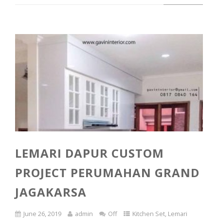
LEMARI DAPUR CUSTOM
PROJECT PERUMAHAN GRAND
JAGAKARSA
June 26, 2019
admin
Off
Kitchen Set
,
Lemari