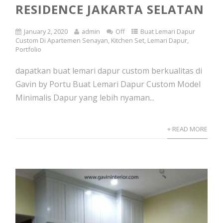
RESIDENCE JAKARTA SELATAN
January 2, 2020
admin
Off
Buat Lemari Dapur
Custom Di Apartemen Senayan
,
Kitchen Set
,
Lemari Dapur
,
Portfolio
dapatkan buat lemari dapur custom berkualitas di
Gavin by Portu Buat Lemari Dapur Custom Model
Minimalis Dapur yang lebih nyaman...
+ READ MORE