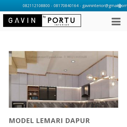
082112108800 - 08170840164 - gavininterior@gmail.com 
MODEL LEMARI DAPUR