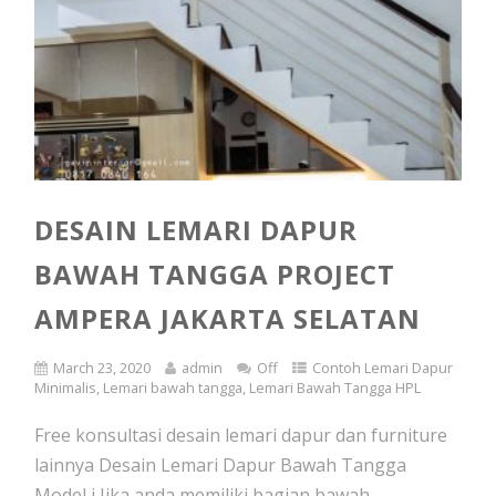
DESAIN LEMARI DAPUR
BAWAH TANGGA PROJECT
AMPERA JAKARTA SELATAN
March 23, 2020
admin
Off
Contoh Lemari Dapur
Minimalis
,
Lemari bawah tangga
,
Lemari Bawah Tangga HPL
Free konsultasi desain lemari dapur dan furniture
lainnya Desain Lemari Dapur Bawah Tangga
Model i Jika anda memiliki bagian bawah...