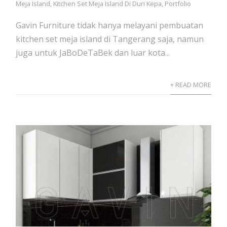
Meja Island
,
Kitchen Set Meja Island Di Duri Kepa
,
Portfolio
Gavin Furniture tidak hanya melayani pembuatan
kitchen set meja island di Tangerang saja, namun
juga untuk JaBoDeTaBek dan luar kota...
+ READ MORE