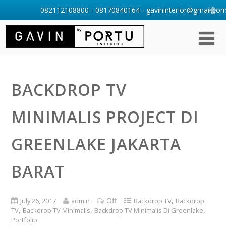
082112108800 - 08170840164 - gavininterior@gmail.com 
BACKDROP TV
MINIMALIS PROJECT DI
GREENLAKE JAKARTA
BARAT
Off
,
July 26, 2017
admin
Backdrop TV
Backdrop
,
,
,
TV
Backdrop TV Minimalis
Backdrop TV Minimalis Di Greenlake
Portfolio