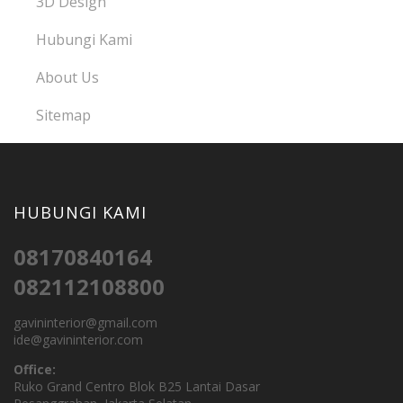
3D Design
Hubungi Kami
About Us
Sitemap
HUBUNGI KAMI
08170840164
082112108800
gavininterior@gmail.com
ide@gavininterior.com
Office:
Ruko Grand Centro Blok B25 Lantai Dasar