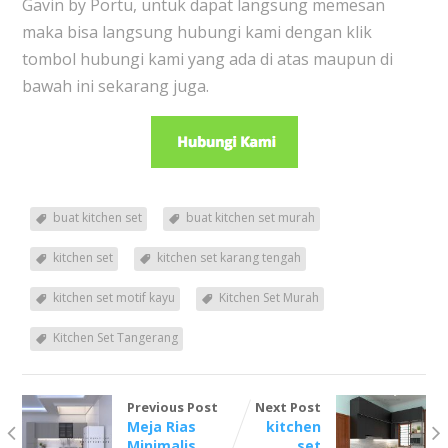
Gavin by Portu, untuk dapat langsung memesan
maka bisa langsung hubungi kami dengan klik
tombol hubungi kami yang ada di atas maupun di
bawah ini sekarang juga.
buat kitchen set
buat kitchen set murah
kitchen set
kitchen set karang tengah
kitchen set motif kayu
Kitchen Set Murah
Kitchen Set Tangerang
Previous Post
Next Post
Meja Rias
kitchen
Minimalis
set