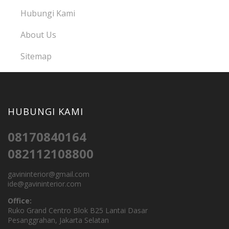
Hubungi Kami
About Us
Sitemap
HUBUNGI KAMI
08170840164
082112108800
gavininterior@gmail.com
ide@gavininterior.com
Office:
Ruko Grand Centro Blok B25 Lantai Dasar
Pesanggrahan, Jakarta Selatan