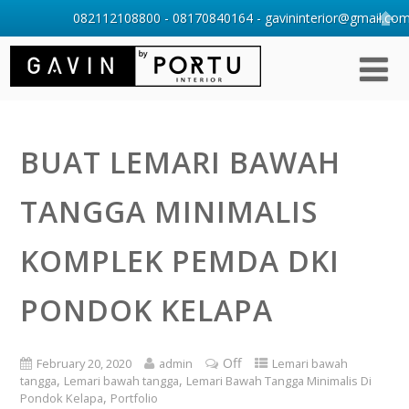
082112108800 - 08170840164 - gavininterior@gmail.com 
BUAT LEMARI BAWAH
TANGGA MINIMALIS
KOMPLEK PEMDA DKI
PONDOK KELAPA
Off
February 20, 2020
admin
Lemari bawah
,
,
tangga
Lemari bawah tangga
Lemari Bawah Tangga Minimalis Di
,
Pondok Kelapa
Portfolio