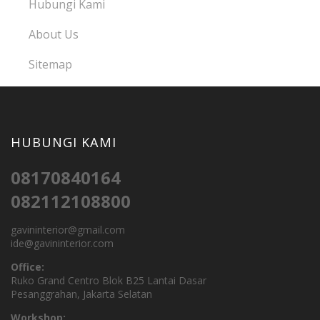
Hubungi Kami
About Us
Sitemap
HUBUNGI KAMI
08170840164
082112108800
gavininterior@gmail.com
ide@gavininterior.com
Office:
Ruko Grand Centro Blok B25 Lantai Dasar
Pesanggrahan, Jakarta Selatan
Workshop: