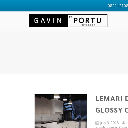
0821121088
LEMARI 
GLOSSY 
July 9, 2018
Klasik
,
Lemari Dapu