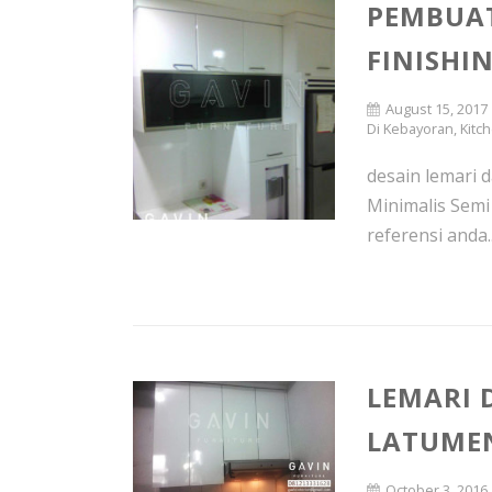
PEMBUAT
FINISHI
August 15, 2017
Di Kebayoran
,
Kitc
desain lemari 
Minimalis Semi
referensi anda..
LEMARI 
LATUME
October 3, 2016