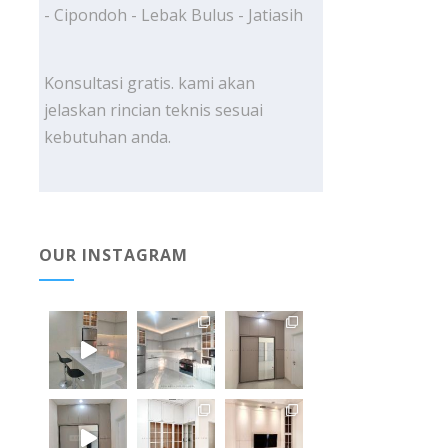
- Cipondoh - Lebak Bulus - Jatiasih
Konsultasi gratis. kami akan
jelaskan rincian teknis sesuai
kebutuhan anda.
OUR INSTAGRAM