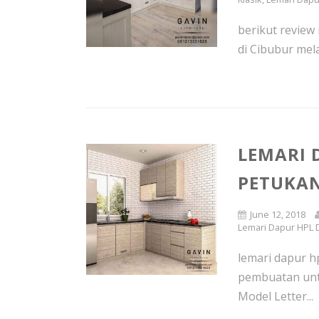
berikut review 
di Cibubur mel
LEMARI 
PETUKA
June 12, 2018
Lemari Dapur HPL 
lemari dapur h
pembuatan unt
Model Letter...