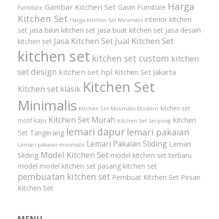
Harga
Gambar Kitchen Set
Gavin Furniture
Furniture
Kitchen Set
interior kitchen
Harga Kitchen Set Minimalis
set
jasa bikin kitchen set
jasa buat kitchen set
jasa desain
Jasa Kitchen Set
Jual Kitchen Set
kitchen set
kitchen set
kitchen set custom
kitchen
set design
kitchen set hpl
Kitchen Set Jakarta
Kitchen Set
Kitchen set klasik
Minimalis
kitchen set
Kitchen Set Minimalis Modern
Kitchen Set Murah
Kitchen
motif kayu
Kitchen Set Serpong
lemari dapur
lemari pakaian
Set Tangerang
Lemari Pakaian Sliding
Lemari
Lemari pakaian minimalis
Model Kitchen Set
Sliding
model kitchen set terbaru
model model kitchen set
pasang kitchen set
pembuatan kitchen set
Pembuat Kitchen Set
Pesan
Kitchen Set