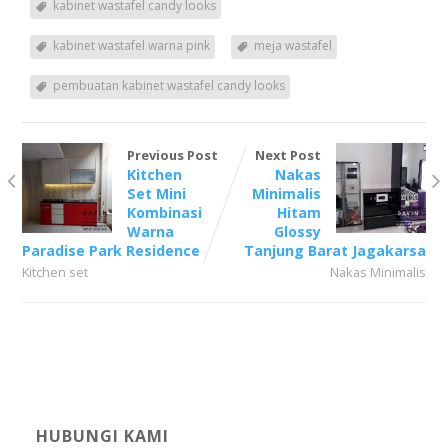
kabinet wastafel candy looks
kabinet wastafel warna pink
meja wastafel
pembuatan kabinet wastafel candy looks
Previous Post
Next Post
Kitchen
Nakas
Set Mini
Minimalis
Kombinasi
Hitam
Warna
Glossy
Paradise Park Residence
Tanjung Barat Jagakarsa
Kitchen set
Nakas Minimalis
HUBUNGI KAMI