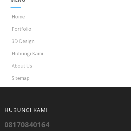
MENU
Home
Portfolio
3D Design
Hubungi Kami
About Us
Sitemap
HUBUNGI KAMI
08170840164