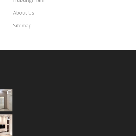
Hubungi Kami
About Us
Sitemap