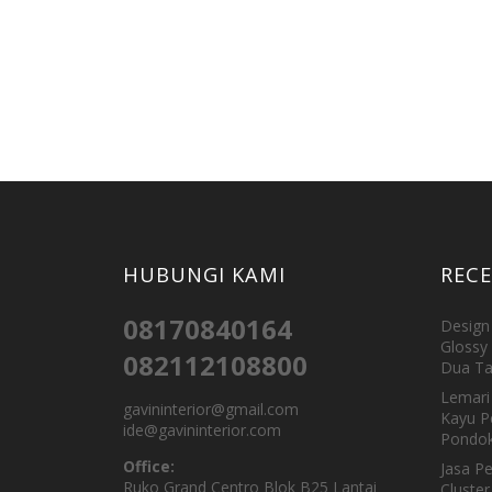
HUBUNGI KAMI
REC
08170840164
Design 
Glossy 
082112108800
Dua Ta
Lemari 
gavininterior@gmail.com
Kayu P
ide@gavininterior.com
Pondok
Office:
Jasa P
Ruko Grand Centro Blok B25 Lantai
Cluster