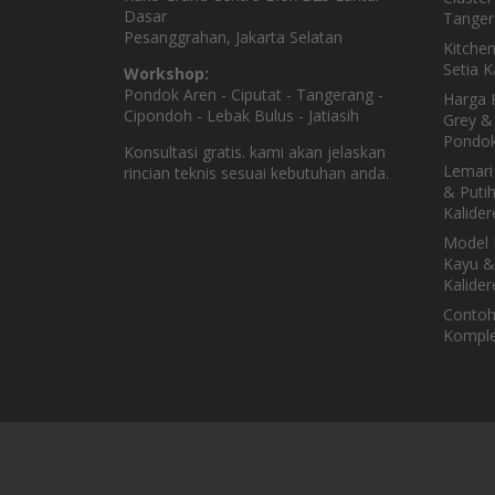
Dasar
Tanger
Pesanggrahan, Jakarta Selatan
Kitche
Setia 
Workshop:
Pondok Aren - Ciputat - Tangerang -
Harga K
Cipondoh - Lebak Bulus - Jatiasih
Grey & 
Pondok
Konsultasi gratis. kami akan jelaskan
Lemari
rincian teknis sesuai kebutuhan anda.
& Puti
Kalider
Model 
Kayu &
Kalider
Contoh
Komple