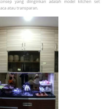
onsep yang diinginkan adalah model kitchen set
aca atau transparan.