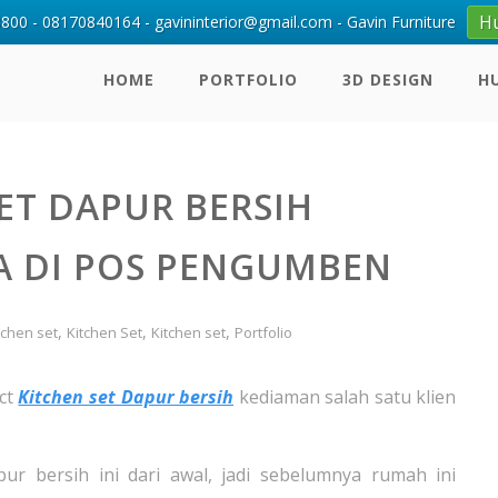
H
00 - 08170840164 - gavininterior@gmail.com - Gavin Furniture
HOME
PORTFOLIO
3D DESIGN
H
ET DAPUR BERSIH
A DI POS PENGUMBEN
,
,
,
tchen set
Kitchen Set
Kitchen set
Portfolio
ect
Kitchen set Dapur bersih
kediaman salah satu klien
ur bersih ini dari awal, jadi sebelumnya rumah ini