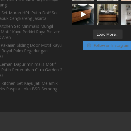
ang
n Set Murah HPL Putih Doff So
Kapuk Cengkareng Jakarta
itchen Set Minimalis Mungil
Motif Kayu Perkici Raya Bintaro
Load More...
 Aren
 Pakaian Sliding Door Motif Kayu
Follow on Instagram
h Royal Palm Pegadungan
es
Lemari Dapur minimalis Motif
 Putih Perumahan Citra Garden 2
es
 Kitchen Set Kayu Jati Melamik
ks Puspita Loka BSD Serpong