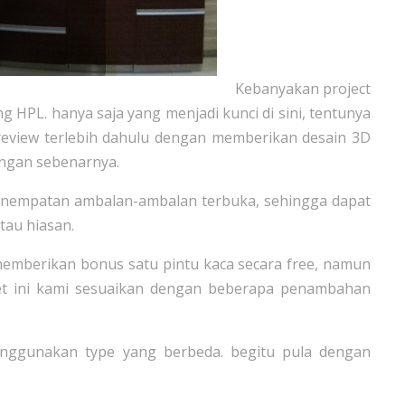
Kebanyakan project
g HPL. hanya saja yang menjadi kunci di sini, tentunya
review terlebih dahulu dengan memberikan desain 3D
angan sebenarnya.
penempatan ambalan-ambalan terbuka, sehingga dapat
tau hiasan.
 memberikan bonus satu pintu kaca secara free, namun
set ini kami sesuaikan dengan beberapa penambahan
nggunakan type yang berbeda. begitu pula dengan