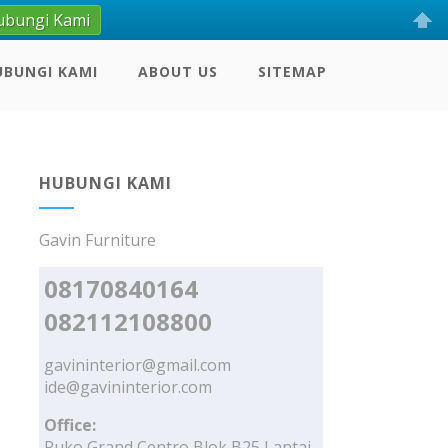
ubungi Kami
UBUNGI KAMI
ABOUT US
SITEMAP
HUBUNGI KAMI
Gavin Furniture
08170840164
082112108800
gavininterior@gmail.com
ide@gavininterior.com
Office:
Ruko Grand Centro Blok B25 Lantai