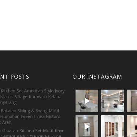
ENT POSTS
OUR INSTAGRAM
Kitchen Set American Style Ivory
Islamic Village Karawaci Kelapa
ngerang
Pakaian Sliding & Swing Motif
erumahan Green Linea Bintaro
 Aren
embuatan Kitchen Set Motif Kayu
 Certara Park Citra Raya Cikupa