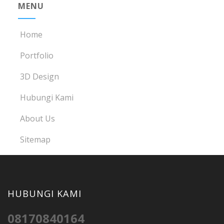
MENU
Home
Portfolio
3D Design
Hubungi Kami
About Us
Sitemap
HUBUNGI KAMI
08170840164