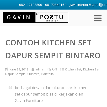
082112108800 - 08170840164 - gavininterior@gmail.com 
CONTOH KITCHEN SET
DAPUR SEMPIT BINTARO
Off
,
June 29, 2018
admin
Kitchen Set
Kitchen Set
,
Dapur Sempit Di Bintaro
Portfolio
berbagai desain dan ukuran dari kitchen
set dapur sempit bisa di kerjakan oleh
Gavin Furniture