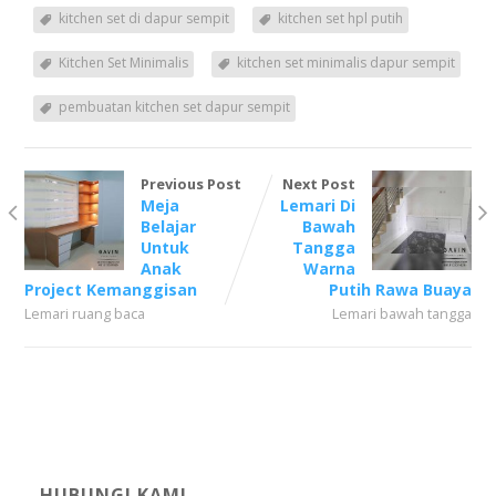
kitchen set di dapur sempit
kitchen set hpl putih
Kitchen Set Minimalis
kitchen set minimalis dapur sempit
pembuatan kitchen set dapur sempit
Previous Post
Next Post
Meja
Lemari Di
Belajar
Bawah
Untuk
Tangga
Anak
Warna
Project Kemanggisan
Putih Rawa Buaya
Lemari ruang baca
Lemari bawah tangga
HUBUNGI KAMI