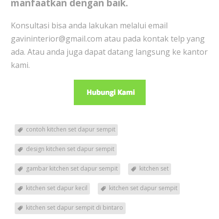
manfaatkan dengan baik.
Konsultasi bisa anda lakukan melalui email
gavininterior@gmail.com atau pada kontak telp yang
ada. Atau anda juga dapat datang langsung ke kantor
kami.
contoh kitchen set dapur sempit
design kitchen set dapur sempit
gambar kitchen set dapur sempit
kitchen set
kitchen set dapur kecil
kitchen set dapur sempit
kitchen set dapur sempit di bintaro