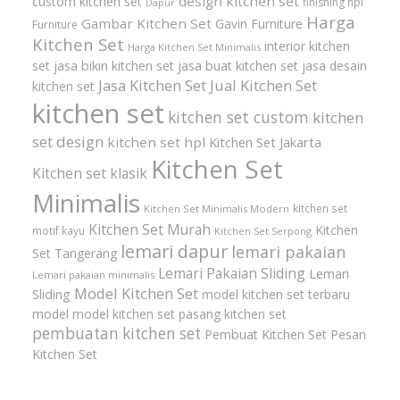
design kitchen set
custom kitchen set
finishing hpl
Dapur
Harga
Gambar Kitchen Set
Gavin Furniture
Furniture
Kitchen Set
interior kitchen
Harga Kitchen Set Minimalis
set
jasa bikin kitchen set
jasa buat kitchen set
jasa desain
Jasa Kitchen Set
Jual Kitchen Set
kitchen set
kitchen set
kitchen set custom
kitchen
set design
kitchen set hpl
Kitchen Set Jakarta
Kitchen Set
Kitchen set klasik
Minimalis
kitchen set
Kitchen Set Minimalis Modern
Kitchen Set Murah
Kitchen
motif kayu
Kitchen Set Serpong
lemari dapur
lemari pakaian
Set Tangerang
Lemari Pakaian Sliding
Lemari
Lemari pakaian minimalis
Model Kitchen Set
Sliding
model kitchen set terbaru
model model kitchen set
pasang kitchen set
pembuatan kitchen set
Pembuat Kitchen Set
Pesan
Kitchen Set