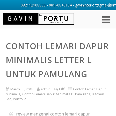
082112108800 - 08170840164 - gavininterior@gmail.com 
CONTOH LEMARI DAPUR
MINIMALIS LETTER L
UNTUK PAMULANG
Off
March 30, 2018
admin
Contoh Lemari Dapur
,
,
Minimalis
Contoh Lemari Dapur Minimalis Di Pamulang
Kitchen
,
Set
Portfolio
review mengenai contoh lemari dapur