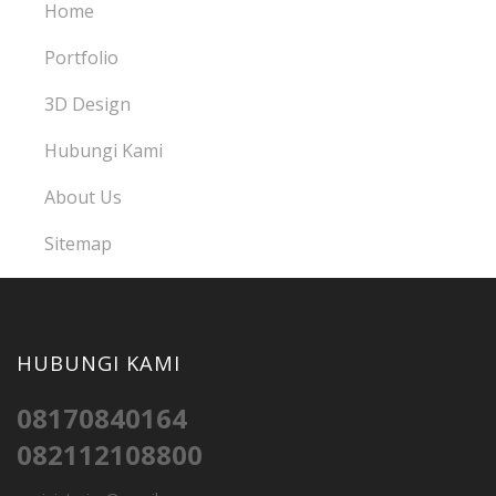
Home
Portfolio
3D Design
Hubungi Kami
About Us
Sitemap
HUBUNGI KAMI
08170840164
082112108800