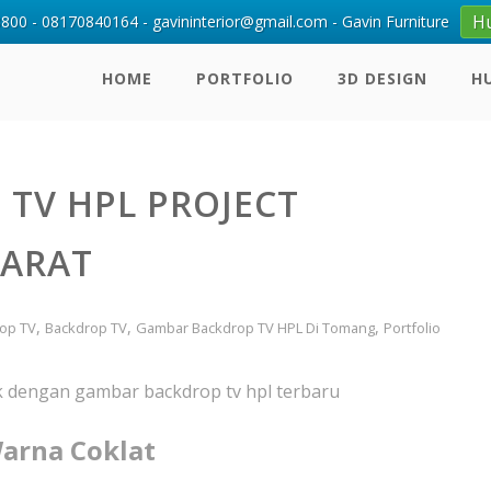
H
00 - 08170840164 - gavininterior@gmail.com - Gavin Furniture
HOME
PORTFOLIO
3D DESIGN
H
TV HPL PROJECT
BARAT
,
,
,
op TV
Backdrop TV
Gambar Backdrop TV HPL Di Tomang
Portfolio
ik dengan gambar backdrop tv hpl terbaru
arna Coklat