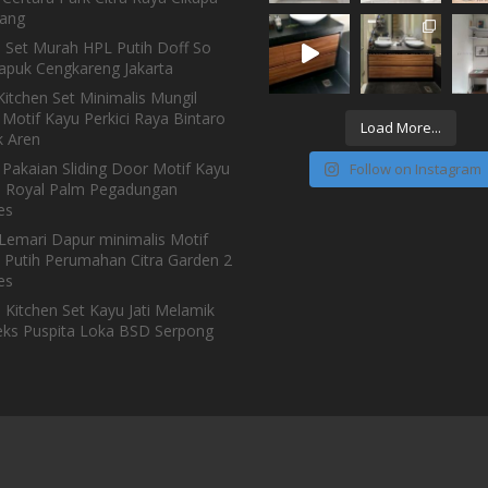
ang
n Set Murah HPL Putih Doff So
Kapuk Cengkareng Jakarta
itchen Set Minimalis Mungil
Motif Kayu Perkici Raya Bintaro
Load More...
 Aren
 Pakaian Sliding Door Motif Kayu
Follow on Instagram
h Royal Palm Pegadungan
es
Lemari Dapur minimalis Motif
 Putih Perumahan Citra Garden 2
es
 Kitchen Set Kayu Jati Melamik
ks Puspita Loka BSD Serpong