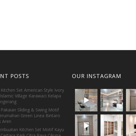
ENT POSTS
OUR INSTAGRAM
Kitchen Set American Style Ivory
Islamic Village Karawaci Kelapa
ngerang
Pakaian Sliding & Swing Motif
erumahan Green Linea Bintaro
 Aren
embuatan Kitchen Set Motif Kayu
 Certara Park Citra Raya Cikupa