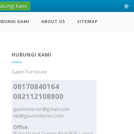
ubungi Kami
UBUNGI KAMI
ABOUT US
SITEMAP
HUBUNGI KAMI
Gavin Furniture
08170840164
082112108800
gavininterior@gmail.com
ide@gavininterior.com
Office:
Ruko Grand Centro Blok B25 Lantai