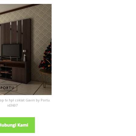
p tv hpl coklat Gavin by Portu
id3607