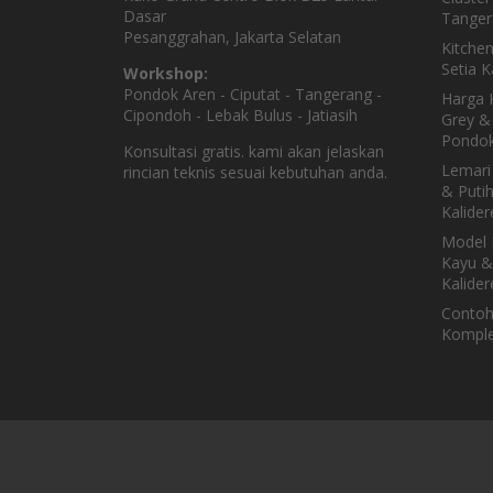
Dasar
Tanger
Pesanggrahan, Jakarta Selatan
Kitche
Setia 
Workshop:
Pondok Aren - Ciputat - Tangerang -
Harga K
Cipondoh - Lebak Bulus - Jatiasih
Grey & 
Pondok
Konsultasi gratis. kami akan jelaskan
Lemari
rincian teknis sesuai kebutuhan anda.
& Puti
Kalider
Model 
Kayu &
Kalider
Contoh
Komple