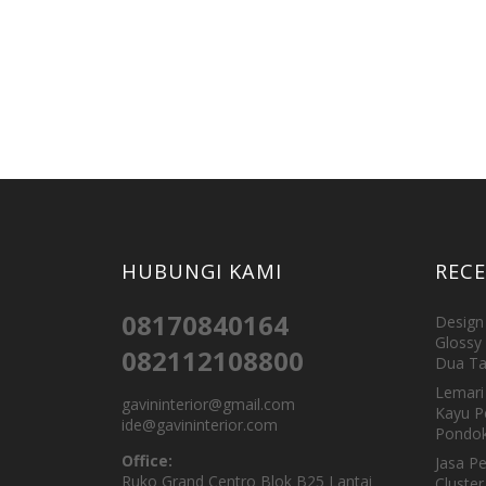
HUBUNGI KAMI
REC
08170840164
Design 
Glossy 
082112108800
Dua Ta
Lemari 
gavininterior@gmail.com
Kayu P
ide@gavininterior.com
Pondok
Office:
Jasa P
Ruko Grand Centro Blok B25 Lantai
Cluster