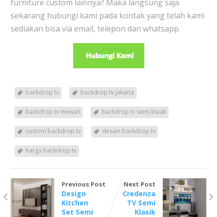
furniture custom lainnya? Maka langsung saja
sekarang hubungi kami pada kontak yang telah kami
sediakan bisa via email, telepon dan whatsapp.
backdrop tv
backdrop tv jakarta
backdrop tv mewah
backdrop tv semi klasik
custom backdrop tv
desain backdrop tv
harga backdrop tv
Previous Post
Next Post
Design
Credenza
Kitchen
TV Semi
Set Semi
Klasik