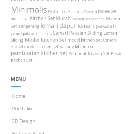
Minimalis
kitchen set
Kitchen Set Minimalis Modern
Kitchen Set Murah
Kitchen
motif kayu
Kitchen Set Serpong
lemari dapur
lemari pakaian
Set Tangerang
Lemari Pakaian Sliding
Lemari
Lemari pakaian minimalis
Model Kitchen Set
Sliding
model kitchen set terbaru
model model kitchen set
pasang kitchen set
pembuatan kitchen set
Pembuat Kitchen Set
Pesan
Kitchen Set
MENU
Home
Portfolio
3D Design
Hubungi Kami