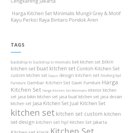
Cengkareng Jakarta
Harga Kitchen Set Minimalis Mungil Grey & Motif
Kayu Perkici Raya Bintaro Pondok Aren
TAGS
bikin
beli kitchen set
backdrop tv
backdrop tv minimalis
buat kitchen set
kitchen set
Contoh Kitchen Set
design kitchen set
custom kitchen set
finishing hpl
Dapur
Harga
Gambar Kitchen Set
Gavin Furniture
Furniture
Kitchen Set
interior kitchen
Harga Kitchen Set Minimalis
set
jasa bikin kitchen set
jasa buat kitchen set
jasa desain
Jasa Kitchen Set
Jual Kitchen Set
kitchen set
kitchen set
kitchen set custom
kitchen
set design
kitchen set hpl
Kitchen Set Jakarta
Kitchen Set
Kitchen set klasik