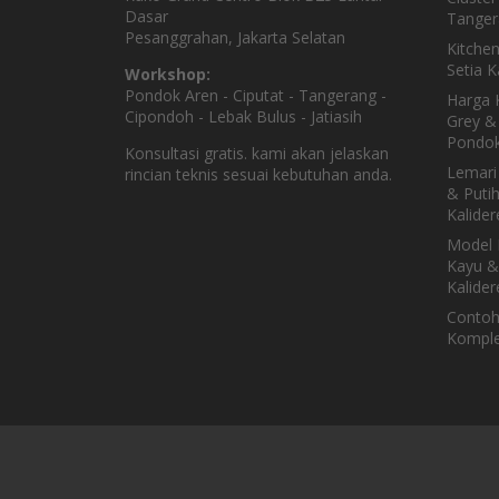
Dasar
Tanger
Pesanggrahan, Jakarta Selatan
Kitche
Setia 
Workshop:
Pondok Aren - Ciputat - Tangerang -
Harga K
Cipondoh - Lebak Bulus - Jatiasih
Grey & 
Pondok
Konsultasi gratis. kami akan jelaskan
Lemari
rincian teknis sesuai kebutuhan anda.
& Puti
Kalider
Model 
Kayu &
Kalider
Contoh
Komple