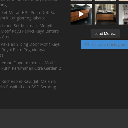
ang
n Set Murah HPL Putih Doff So
Kapuk Cengkareng Jakarta
itchen Set Minimalis Mungil
Motif Kayu Perkici Raya Bintaro
Load More...
 Aren
 Pakaian Sliding Door Motif Kayu
Follow on Instagram
h Royal Palm Pegadungan
es
Lemari Dapur minimalis Motif
 Putih Perumahan Citra Garden 2
es
 Kitchen Set Kayu Jati Melamik
ks Puspita Loka BSD Serpong