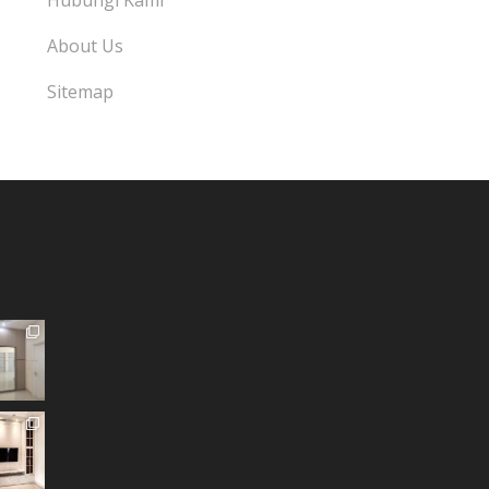
Hubungi Kami
About Us
Sitemap