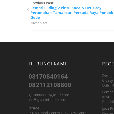
Previous Post
Lemari Sliding 2 Pintu Kaca & HPL Grey
Perumahan Tamansari Persada Raya Pondok
Gede
Kitchen set
HUBUNGI KAMI
REC
08170840164
Design 
Glossy 
082112108800
Dua Ta
Lemari 
gavininterior@gmail.com
Kayu P
ide@gavininterior.com
Pondok
Office:
Jasa P
Ruko Grand Centro Blok B25 Lantai
Cluster