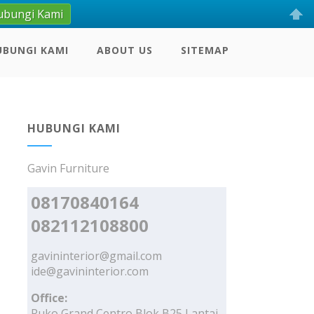
ubungi Kami
UBUNGI KAMI
ABOUT US
SITEMAP
HUBUNGI KAMI
Gavin Furniture
08170840164
082112108800
gavininterior@gmail.com
ide@gavininterior.com
Office:
Ruko Grand Centro Blok B25 Lantai