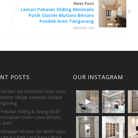
Next Post
Lemari Pakaian Sliding Minimalis
Putih Cluster Mutiara Bintaro
Pondok Aren Tangerang
Kitchen set
ENT POSTS
OUR INSTAGRAM
Kitchen Set American Style Ivory
Islamic Village Karawaci Kelapa
ngerang
Pakaian Sliding & Swing Motif
erumahan Green Linea Bintaro
 Aren
embuatan Kitchen Set Motif Kayu
 Certara Park Citra Raya Cikupa