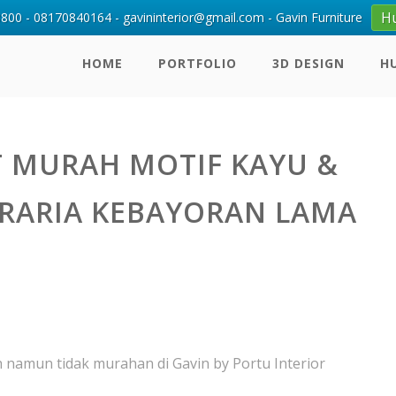
H
00 - 08170840164 - gavininterior@gmail.com - Gavin Furniture
HOME
PORTFOLIO
3D DESIGN
H
T MURAH MOTIF KAYU &
RARIA KEBAYORAN LAMA
h namun tidak murahan di Gavin by Portu Interior