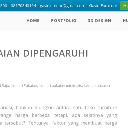
H
00 - 08170840164 - gavininterior@gmail.com - Gavin Furniture
HOME
PORTFOLIO
3D DESIGN
H
AIAN DIPENGARUHI
,
,
,
i Baju
Lemari Pakaian
Lemari pakaian minimalis
Lemari pakaian
variasi, bahkan mungkin antara satu toko furniture
nge harga berbeda. tetapi, apa sejatinya yang
a tersebut? Tentunya, faktor yang membuat harga