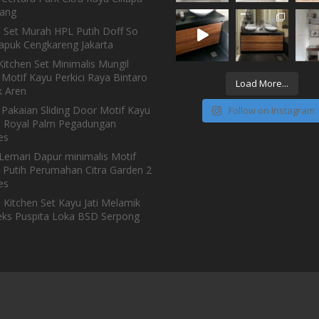
ang
n Set Murah HPL Putih Doff So
Kapuk Cengkareng Jakarta
itchen Set Minimalis Mungil
Motif Kayu Perkici Raya Bintaro
Load More...
 Aren
 Pakaian Sliding Door Motif Kayu
Follow on Instagram
h Royal Palm Pegadungan
es
Lemari Dapur minimalis Motif
 Putih Perumahan Citra Garden 2
es
 Kitchen Set Kayu Jati Melamik
ks Puspita Loka BSD Serpong