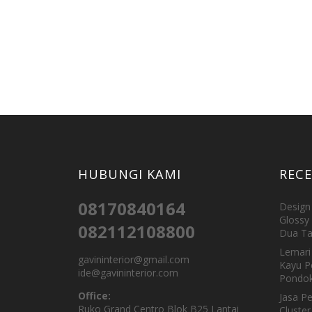
HUBUNGI KAMI
REC
08170840164
Design 
Glossy 
082112108800
Dua Ta
Lemari 
gavininterior@gmail.com
Kayu P
ide@gavininterior.com
Pondok
Office:
Jasa P
Ruko Grand Centro Blok B25 Lantai
Cluster