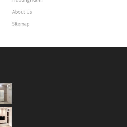
Hubungi Kami
About Us
Sitemap