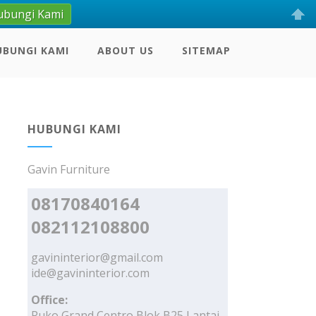
ubungi Kami
UBUNGI KAMI
ABOUT US
SITEMAP
HUBUNGI KAMI
Gavin Furniture
08170840164
082112108800
gavininterior@gmail.com
ide@gavininterior.com
Office:
Ruko Grand Centro Blok B25 Lantai