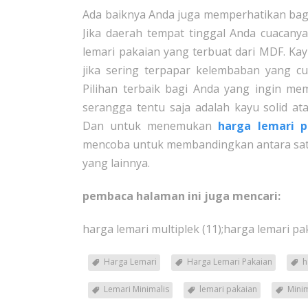
Ada baiknya Anda juga memperhatikan bag
Jika daerah tempat tinggal Anda cuacany
lemari pakaian yang terbuat dari MDF. Ka
jika sering terpapar kelembaban yang c
Pilihan terbaik bagi Anda yang ingin me
serangga tentu saja adalah kayu solid ata
Dan untuk menemukan
harga lemari p
mencoba untuk membandingkan antara satu 
yang lainnya.
pembaca halaman ini juga mencari:
harga lemari multiplek (11);harga lemari pa
Harga Lemari
Harga Lemari Pakaian
h
Lemari Minimalis
lemari pakaian
Minim