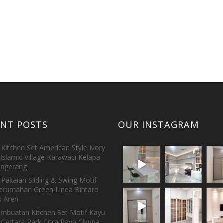
ENT POSTS
OUR INSTAGRAM
Kitchen Set American Style Ivory
Islamic Village Karawaci Kelapa
ngerang
Pakaian Sliding & Swing Motif
erumahan Green Linea Bintaro
 Aren
embuatan Kitchen Set Motif Kayu
 Certara Park Citra Raya Cikupa