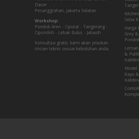
Dasar
Tanger
Pesanggrahan, Jakarta Selatan
Kitche
Setia 
Workshop:
Pondok Aren - Ciputat - Tangerang -
Harga K
Cipondoh - Lebak Bulus - Jatiasih
Grey & 
Pondok
Konsultasi gratis. kami akan jelaskan
Lemari
rincian teknis sesuai kebutuhan anda.
& Puti
Kalider
Model 
Kayu &
Kalider
Contoh
Komple