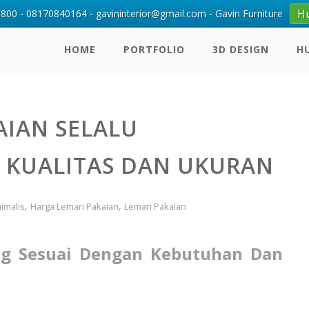
H
00 - 08170840164 - gavininterior@gmail.com - Gavin Furniture
HOME
PORTFOLIO
3D DESIGN
H
AIAN SELALU
 KUALITAS DAN UKURAN
,
,
nimalis
Harga Lemari Pakaian
Lemari Pakaian
ng Sesuai Dengan Kebutuhan Dan