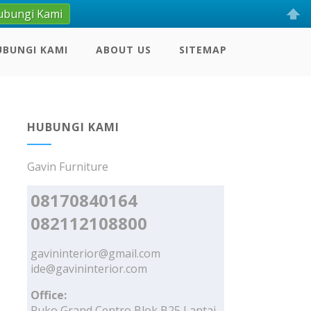
ubungi Kami
UBUNGI KAMI
ABOUT US
SITEMAP
HUBUNGI KAMI
Gavin Furniture
08170840164
082112108800
gavininterior@gmail.com
ide@gavininterior.com
Office:
Ruko Grand Centro Blok B25 Lantai