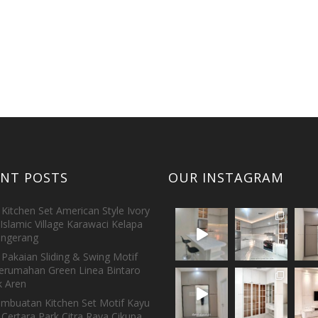
ENT POSTS
OUR INSTAGRAM
Kitchen Set American Style Ivory
Islamic Village Karawaci Kelapa
ngerang
Pakaian Sliding & Swing Motif
erumahan Green Linea Bintaro
 Aren
embuatan Kitchen Set Motif Kayu
 Certara Park Citra Raya Cikupa