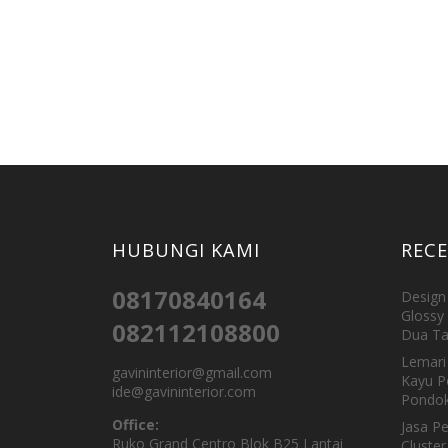
HUBUNGI KAMI
REC
08170840164
Design 
Glossy 
082112108800
Dua Ta
Lemari 
gavininterior@gmail.com
Kayu P
ide@gavininterior.com
Pondok
Office:
Jasa P
Ruko Grand Centro Blok B25 Lantai
Cluster