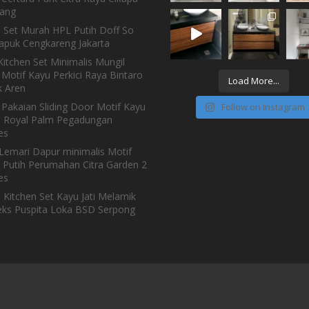
ang
n Set Murah HPL Putih Doff So
Kapuk Cengkareng Jakarta
itchen Set Minimalis Mungil
Motif Kayu Perkici Raya Bintaro
Load More...
 Aren
 Pakaian Sliding Door Motif Kayu
Follow on Instagram
h Royal Palm Pegadungan
es
Lemari Dapur minimalis Motif
 Putih Perumahan Citra Garden 2
es
 Kitchen Set Kayu Jati Melamik
ks Puspita Loka BSD Serpong