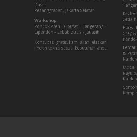
Dasar
Tanger
Pesanggrahan, Jakarta Selatan
Kitche
Setia 
Workshop:
Pondok Aren - Ciputat - Tangerang -
Harga K
Cipondoh - Lebak Bulus - Jatiasih
Grey & 
Pondok
Konsultasi gratis. kami akan jelaskan
Lemari
rincian teknis sesuai kebutuhan anda.
& Puti
Kalider
Model 
Kayu &
Kalider
Contoh
Komple