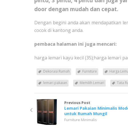
pintu, 3 pintu, 4 pintu dan juga y
door dengan mudah dan cepat.
Dengan begini anda akan mendapatkan lem
cocok di kantong anda.
pembaca halaman ini juga mencari:
harga lemari kayu kecil (35);harga lemari pa
Dekorasi Rumah
Furniture
Harga Lema
lemari pakaian
Memilih Lemari
Tata 
Previous Post
Lemari Pakaian Minimalis Mod
untuk Rumah Mungil
Furniture Minimalis