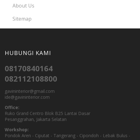
About Us
Sitemap
HUBUNGI KAMI
08170840164
082112108800
gavininterior@gmail.com
ide@gavininterior.com
Office:
Ruko Grand Centro Blok B25 Lantai Dasar
Pesanggrahan, Jakarta Selatan
Workshop:
Pondok Aren - Ciputat - Tangerang - Cipondoh - Lebak Bulus -