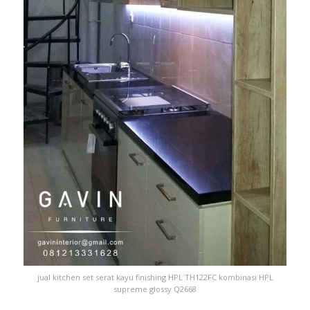
jual kitchen set serat kayu finishing HPL TH122FC kombinasi HPL
supreme glossy Q2668