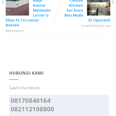
Meja
Contoh
Kantor
Kitchen
Minimalis
Set Duco
Letter U
Biru Muda
Klien PLTU Lontar
Di Cipondoh
Banten
Contoh kitchen set
Meja kantor
HUBUNGI KAMI
Gavin Furniture
08170840164
082112108800