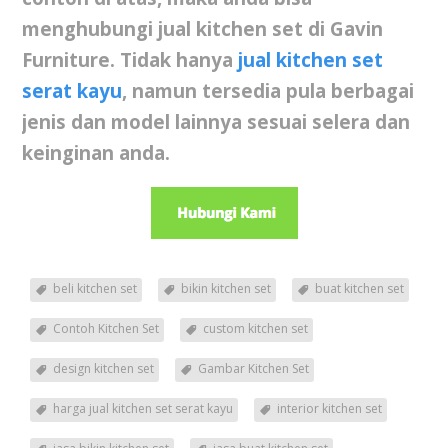
menghubungi
jual kitchen set
di Gavin
Furniture. Tidak hanya
jual kitchen set
serat kayu
, namun tersedia pula berbagai
jenis dan model lainnya sesuai selera dan
keinginan anda.
beli kitchen set
bikin kitchen set
buat kitchen set
Contoh Kitchen Set
custom kitchen set
design kitchen set
Gambar Kitchen Set
harga jual kitchen set serat kayu
interior kitchen set