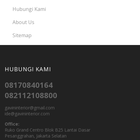
Hubungi Kami
About Us
Sitemap
HUBUNGI KAMI
08170840164
082112108800
gavininterior@gmail.com
ide@gavininterior.com
Office:
Ruko Grand Centro Blok B25 Lantai Dasar
Pesanggrahan, Jakarta Selatan