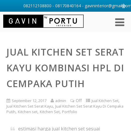
082112108800 - 08170840164 - gavininterior@gmail.com 
JUAL KITCHEN SET SERAT
KAYU KOMBINASI HPL DI
CEMPAKA PUTIH
Off
,
September 12, 2017
admin
Jual Kitchen Set
,
Jual Kitchen Set Serat Kayu
Jual Kitchen Set Serat Kayu Di Cempaka
,
,
,
Putih
Kitchen set
Kitchen Set
Portfolio
estimasi harga jual kitchen set sesuai