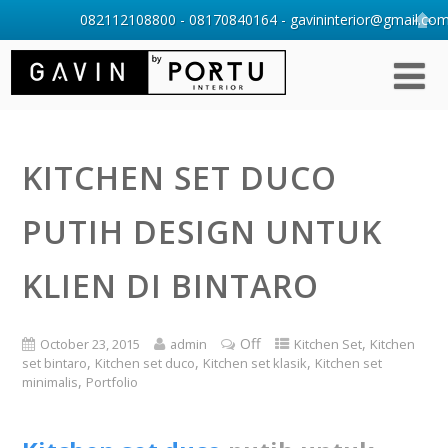
082112108800 - 08170840164 - gavininterior@gmail.com 
KITCHEN SET DUCO
PUTIH DESIGN UNTUK
KLIEN DI BINTARO
Off
,
October 23, 2015
admin
Kitchen Set
Kitchen
,
,
,
set bintaro
Kitchen set duco
Kitchen set klasik
Kitchen set
,
minimalis
Portfolio