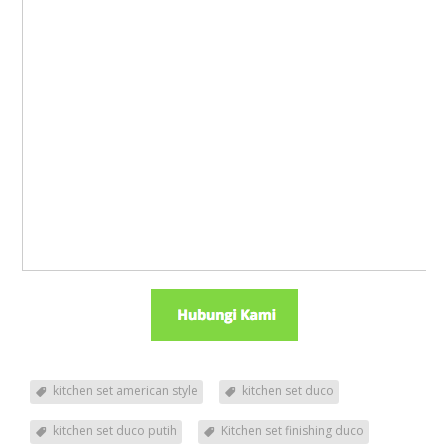
kitchen set american style
kitchen set duco
kitchen set duco putih
Kitchen set finishing duco