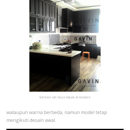
kitchen set duco klasik di bintaro
walaupun warna berbeda, namun model tetap
mengikuti desain awal.