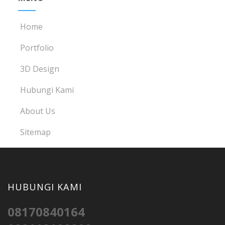
Home
Portfolio
3D Design
Hubungi Kami
About Us
Sitemap
HUBUNGI KAMI
08170840164