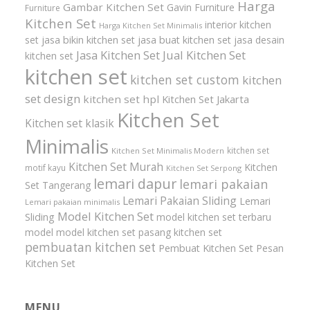
Harga
Gambar Kitchen Set
Gavin Furniture
Furniture
Kitchen Set
interior kitchen
Harga Kitchen Set Minimalis
set
jasa bikin kitchen set
jasa buat kitchen set
jasa desain
Jasa Kitchen Set
Jual Kitchen Set
kitchen set
kitchen set
kitchen set custom
kitchen
set design
kitchen set hpl
Kitchen Set Jakarta
Kitchen Set
Kitchen set klasik
Minimalis
kitchen set
Kitchen Set Minimalis Modern
Kitchen Set Murah
Kitchen
motif kayu
Kitchen Set Serpong
lemari dapur
lemari pakaian
Set Tangerang
Lemari Pakaian Sliding
Lemari
Lemari pakaian minimalis
Model Kitchen Set
Sliding
model kitchen set terbaru
model model kitchen set
pasang kitchen set
pembuatan kitchen set
Pembuat Kitchen Set
Pesan
Kitchen Set
MENU