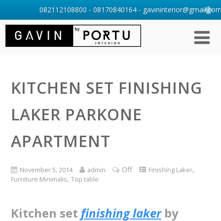
082112108800 - 08170840164 - gavininterior@gmail.com 
KITCHEN SET FINISHING
LAKER PARKONE
APARTMENT
Off
,
November 5, 2014
admin
Finishing Laker
,
Furniture Minimalis
Top table
Kitchen set
finishing laker
by