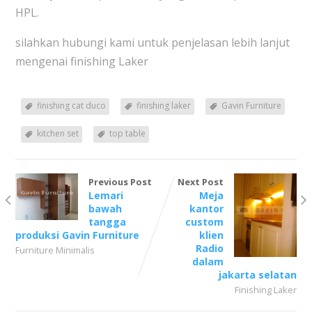
HPL.
silahkan hubungi kami untuk penjelasan lebih lanjut
mengenai finishing Laker
finishing cat duco
finishing laker
Gavin Furniture
kitchen set
top table
Previous Post
Next Post
Lemari
Meja
bawah
kantor
tangga
custom
produksi Gavin Furniture
klien
Radio
Furniture Minimalis
dalam
jakarta selatan
Finishing Laker