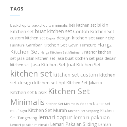
TAGS
bikin
beli kitchen set
backdrop tv
backdrop tv minimalis
buat kitchen set
kitchen set
Contoh Kitchen Set
design kitchen set
custom kitchen set
finishing hpl
Dapur
Harga
Gambar Kitchen Set
Gavin Furniture
Furniture
Kitchen Set
interior kitchen
Harga Kitchen Set Minimalis
set
jasa bikin kitchen set
jasa buat kitchen set
jasa desain
Jasa Kitchen Set
Jual Kitchen Set
kitchen set
kitchen set
kitchen set custom
kitchen
set design
kitchen set hpl
Kitchen Set Jakarta
Kitchen Set
Kitchen set klasik
Minimalis
kitchen set
Kitchen Set Minimalis Modern
Kitchen Set Murah
Kitchen
motif kayu
Kitchen Set Serpong
lemari dapur
lemari pakaian
Set Tangerang
Lemari Pakaian Sliding
Lemari
Lemari pakaian minimalis