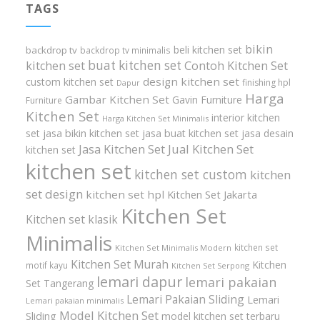
TAGS
bikin
beli kitchen set
backdrop tv
backdrop tv minimalis
buat kitchen set
kitchen set
Contoh Kitchen Set
design kitchen set
custom kitchen set
finishing hpl
Dapur
Harga
Gambar Kitchen Set
Gavin Furniture
Furniture
Kitchen Set
interior kitchen
Harga Kitchen Set Minimalis
set
jasa bikin kitchen set
jasa buat kitchen set
jasa desain
Jasa Kitchen Set
Jual Kitchen Set
kitchen set
kitchen set
kitchen set custom
kitchen
set design
kitchen set hpl
Kitchen Set Jakarta
Kitchen Set
Kitchen set klasik
Minimalis
kitchen set
Kitchen Set Minimalis Modern
Kitchen Set Murah
Kitchen
motif kayu
Kitchen Set Serpong
lemari dapur
lemari pakaian
Set Tangerang
Lemari Pakaian Sliding
Lemari
Lemari pakaian minimalis
Model Kitchen Set
Sliding
model kitchen set terbaru