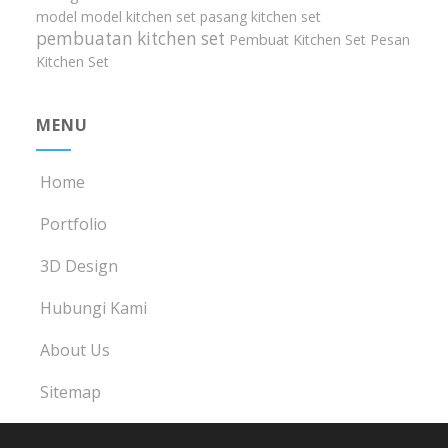
model model kitchen set
pasang kitchen set
pembuatan kitchen set
Pembuat Kitchen Set
Pesan
Kitchen Set
MENU
Home
Portfolio
3D Design
Hubungi Kami
About Us
Sitemap