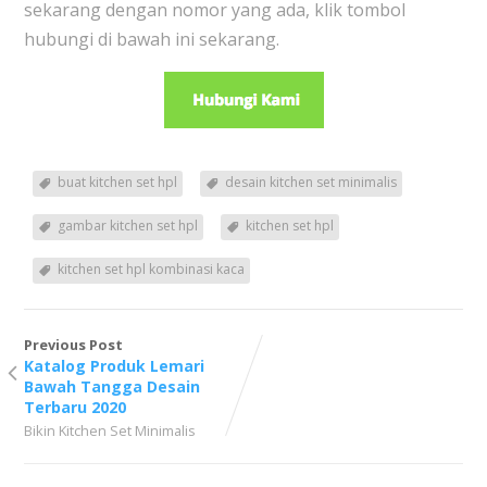
sekarang dengan nomor yang ada, klik tombol
hubungi di bawah ini sekarang.
buat kitchen set hpl
desain kitchen set minimalis
gambar kitchen set hpl
kitchen set hpl
kitchen set hpl kombinasi kaca
Previous Post
Katalog Produk Lemari
Bawah Tangga Desain
Terbaru 2020
Bikin Kitchen Set Minimalis