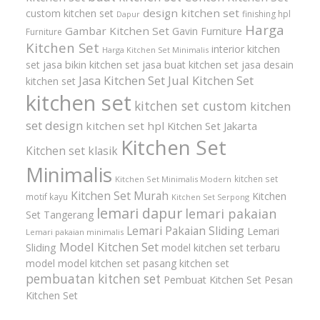
design kitchen set
custom kitchen set
finishing hpl
Dapur
Harga
Gambar Kitchen Set
Gavin Furniture
Furniture
Kitchen Set
interior kitchen
Harga Kitchen Set Minimalis
set
jasa bikin kitchen set
jasa buat kitchen set
jasa desain
Jasa Kitchen Set
Jual Kitchen Set
kitchen set
kitchen set
kitchen set custom
kitchen
set design
kitchen set hpl
Kitchen Set Jakarta
Kitchen Set
Kitchen set klasik
Minimalis
kitchen set
Kitchen Set Minimalis Modern
Kitchen Set Murah
Kitchen
motif kayu
Kitchen Set Serpong
lemari dapur
lemari pakaian
Set Tangerang
Lemari Pakaian Sliding
Lemari
Lemari pakaian minimalis
Model Kitchen Set
Sliding
model kitchen set terbaru
model model kitchen set
pasang kitchen set
pembuatan kitchen set
Pembuat Kitchen Set
Pesan
Kitchen Set