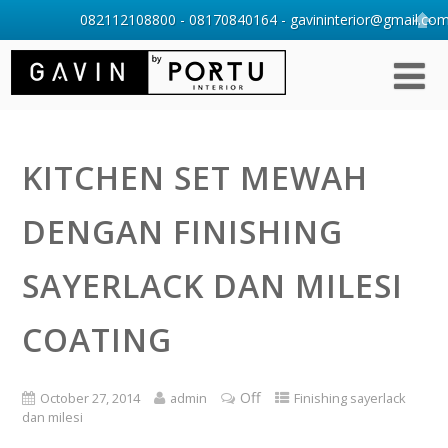
082112108800 - 08170840164 - gavininterior@gmail.com 
KITCHEN SET MEWAH
DENGAN FINISHING
SAYERLACK DAN MILESI
COATING
Off
October 27, 2014
admin
Finishing sayerlack
dan milesi