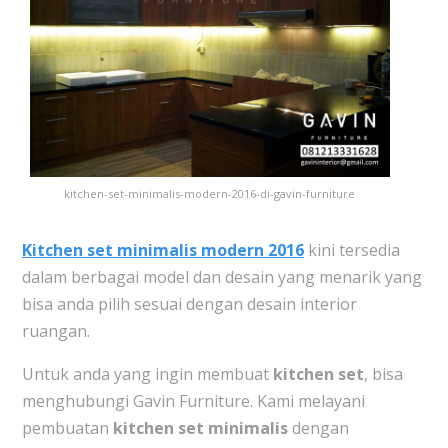
kitchen-set-minimalis-modern-2016-di-gavin-furniture
Kitchen set minimalis modern 2016
kini tersedia
dalam berbagai model dan desain yang menarik yang
bisa anda pilih sesuai dengan desain interior
ruangan.
Untuk anda yang ingin membuat
kitchen set
, bisa
menghubungi Gavin Furniture. Kami melayani
pembuatan
kitchen set minimalis
dengan