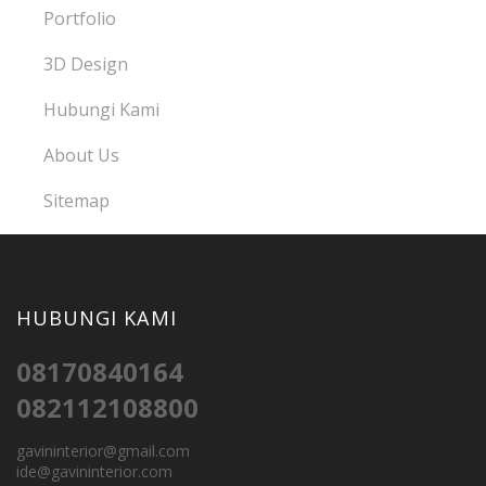
Portfolio
3D Design
Hubungi Kami
About Us
Sitemap
HUBUNGI KAMI
08170840164
082112108800
gavininterior@gmail.com
ide@gavininterior.com