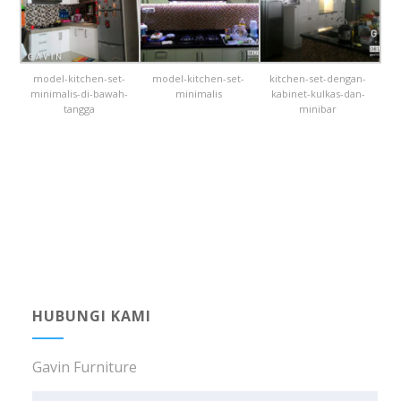
model-kitchen-set-
model-kitchen-set-
kitchen-set-dengan-
minimalis-di-bawah-
minimalis
kabinet-kulkas-dan-
tangga
minibar
HUBUNGI KAMI
Gavin Furniture