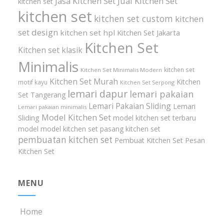
Jasa Kitchen Set
Jual Kitchen Set
kitchen set
kitchen set
kitchen set custom
kitchen
set design
kitchen set hpl
Kitchen Set Jakarta
Kitchen Set
Kitchen set klasik
Minimalis
kitchen set
Kitchen Set Minimalis Modern
Kitchen Set Murah
Kitchen
motif kayu
Kitchen Set Serpong
lemari dapur
lemari pakaian
Set Tangerang
Lemari Pakaian Sliding
Lemari
Lemari pakaian minimalis
Model Kitchen Set
Sliding
model kitchen set terbaru
model model kitchen set
pasang kitchen set
pembuatan kitchen set
Pembuat Kitchen Set
Pesan
Kitchen Set
MENU
Home