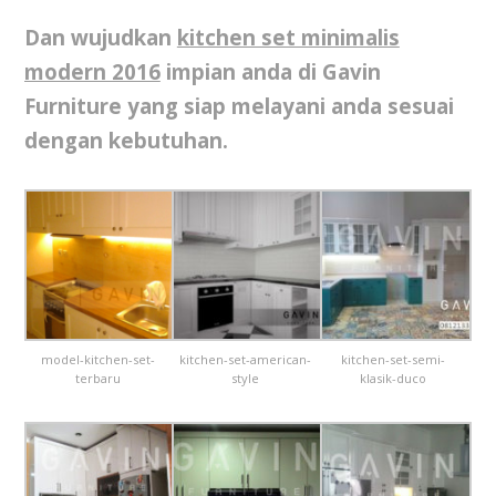
Dan wujudkan
kitchen set minimalis
modern 2016
impian anda di Gavin
Furniture yang siap melayani anda sesuai
dengan kebutuhan.
model-kitchen-set-
kitchen-set-american-
kitchen-set-semi-
terbaru
style
klasik-duco