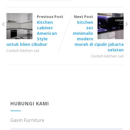
Previous Post
Next Post
Kitchen
kitchen
cabinet
set
American
minimalis
Style
modern
untuk klien cibubur
murah di cipulir jakarta
selatan
Contoh kitchen set
Contoh kitchen set
HUBUNGI KAMI
Gavin Furniture