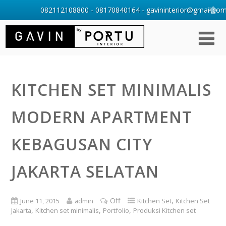
082112108800 - 08170840164 - gavininterior@gmail.com 
KITCHEN SET MINIMALIS
MODERN APARTMENT
KEBAGUSAN CITY
JAKARTA SELATAN
Off
,
June 11, 2015
admin
Kitchen Set
Kitchen Set
,
,
,
Jakarta
Kitchen set minimalis
Portfolio
Produksi Kitchen set