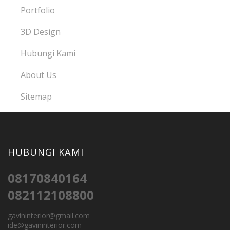
Portfolio
3D Design
Hubungi Kami
About Us
Sitemap
HUBUNGI KAMI
08170840164
082112108800
gavininterior@gmail.com
ide@gavininterior.com