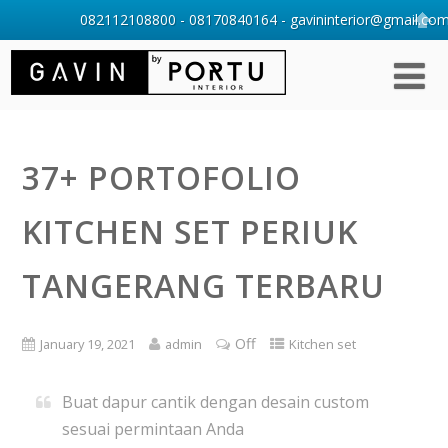
082112108800 - 08170840164 - gavininterior@gmail.com 
37+ PORTOFOLIO
KITCHEN SET PERIUK
TANGERANG TERBARU
Off
January 19, 2021
admin
Kitchen set
Buat dapur cantik dengan desain custom
sesuai permintaan Anda