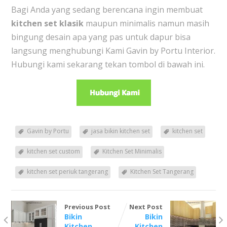
Bagi Anda yang sedang berencana ingin membuat
kitchen set klasik
maupun minimalis namun masih
bingung desain apa yang pas untuk dapur bisa
langsung menghubungi Kami Gavin by Portu Interior.
Hubungi kami sekarang tekan tombol di bawah ini.
Gavin by Portu
jasa bikin kitchen set
kitchen set
kitchen set custom
Kitchen Set Minimalis
kitchen set periuk tangerang
Kitchen Set Tangerang
Previous Post
Next Post
Bikin
Bikin
Kitchen
Kitchen