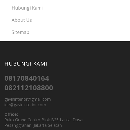
Hubungi Kami
About Us
Sitemap
HUBUNGI KAMI
08170840164
082112108800
gavininterior@gmail.com
ide@gavininterior.com
Office:
Ruko Grand Centro Blok B25 Lantai Dasar
Pesanggrahan, Jakarta Selatan