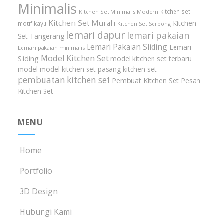
Minimalis
kitchen set
Kitchen Set Minimalis Modern
Kitchen Set Murah
Kitchen
motif kayu
Kitchen Set Serpong
lemari dapur
lemari pakaian
Set Tangerang
Lemari Pakaian Sliding
Lemari
Lemari pakaian minimalis
Model Kitchen Set
Sliding
model kitchen set terbaru
model model kitchen set
pasang kitchen set
pembuatan kitchen set
Pembuat Kitchen Set
Pesan
Kitchen Set
MENU
Home
Portfolio
3D Design
Hubungi Kami