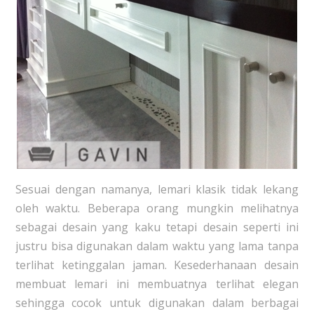
Sesuai dengan namanya, lemari klasik tidak lekang
oleh waktu. Beberapa orang mungkin melihatnya
sebagai desain yang kaku tetapi desain seperti ini
justru bisa digunakan dalam waktu yang lama tanpa
terlihat ketinggalan jaman. Kesederhanaan desain
membuat lemari ini membuatnya terlihat elegan
sehingga cocok untuk digunakan dalam berbagai