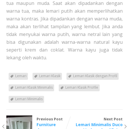
tua maupun muda. Saat akan dipadankan dengan
warna tua, maka lemari putih akan memperlihatkan
warna kontras. Jika dipadankan dengan warna muda,
maka akan terlihat tampilan yang lembut. Jika anda
tidak menyukai warna putih, warna netral lain yang
bisa digunakan adalah warna-warna natural kayu
seperti krem dan coklat. Warna kayu juga tidak
lekang oleh waktu.
Lemari
Lemari Klasik
Lemari Klasik dengan Profil
Lemari Klasik Minimalis
Lemari Klasik Profile
Lemari Minimalis
Previous Post
Next Post
Furniture
Lemari Minimalis Duco