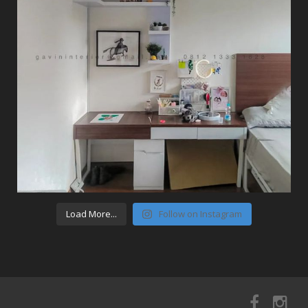
Load More...
Follow on Instagram