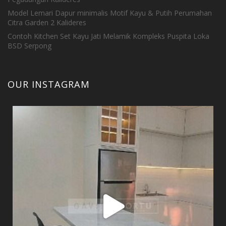
Model Lemari Dapur minimalis Motif Kayu & Putih Perumahan
Citra Garden 2 Kalideres
Contoh Kitchen Set Kayu Jati Melamik Kompleks Puspita Loka
BSD Serpong
OUR INSTAGRAM