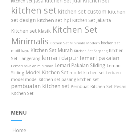
Jasa Kitchen Set
Jual Kitchen Set
kitchen set
kitchen set
kitchen set custom
kitchen
set design
kitchen set hpl
Kitchen Set Jakarta
Kitchen Set
Kitchen set klasik
Minimalis
kitchen set
Kitchen Set Minimalis Modern
Kitchen Set Murah
Kitchen
motif kayu
Kitchen Set Serpong
lemari dapur
lemari pakaian
Set Tangerang
Lemari Pakaian Sliding
Lemari
Lemari pakaian minimalis
Model Kitchen Set
Sliding
model kitchen set terbaru
model model kitchen set
pasang kitchen set
pembuatan kitchen set
Pembuat Kitchen Set
Pesan
Kitchen Set
MENU
Home