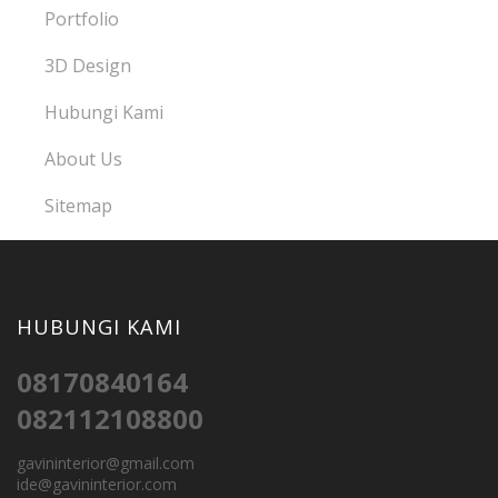
Portfolio
3D Design
Hubungi Kami
About Us
Sitemap
HUBUNGI KAMI
08170840164
082112108800
gavininterior@gmail.com
ide@gavininterior.com