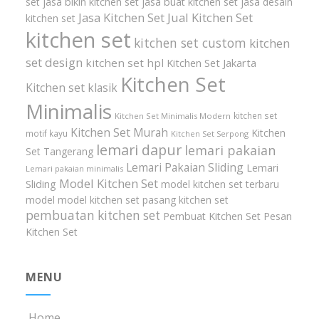
set
jasa bikin kitchen set
jasa buat kitchen set
jasa desain
Jasa Kitchen Set
Jual Kitchen Set
kitchen set
kitchen set
kitchen set custom
kitchen
set design
kitchen set hpl
Kitchen Set Jakarta
Kitchen Set
Kitchen set klasik
Minimalis
kitchen set
Kitchen Set Minimalis Modern
Kitchen Set Murah
Kitchen
motif kayu
Kitchen Set Serpong
lemari dapur
lemari pakaian
Set Tangerang
Lemari Pakaian Sliding
Lemari
Lemari pakaian minimalis
Model Kitchen Set
Sliding
model kitchen set terbaru
model model kitchen set
pasang kitchen set
pembuatan kitchen set
Pembuat Kitchen Set
Pesan
Kitchen Set
MENU
Home