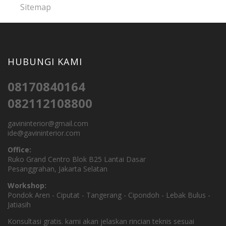
Sitemap
HUBUNGI KAMI
08170840164
082112108800
gavininterior@gmail.com
ide@gavininterior.com
Office:
Ruko Grand Centro Blok B25 Lantai Dasar
Pesanggrahan, Jakarta Selatan
Workshop:
Pondok Aren - Ciputat - Tangerang - Cipondoh - Lebak Bulus -
Jatiasih
Konsultasi gratis. kami akan jelaskan rincian teknis sesuai