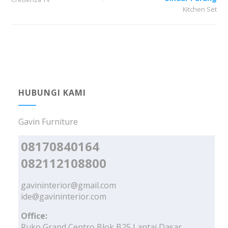
Kitchen Set
HUBUNGI KAMI
Gavin Furniture
08170840164
082112108800
gavininterior@gmail.com
ide@gavininterior.com
Office:
Ruko Grand Centro Blok B25 Lantai Dasar