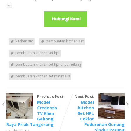
ini.
kitchen set
pembuatan kitchen set
pembuatan kitchen set hpl
pembuatan kitchen set hpl di pamulang
pembuatan kitchen set minimalis
Previous Post
Next Post
Model
Model
Credenza
Kitchen
TV Klien
Set HPL
Gebang
Coklat
Raya Priuk Tangerang
Pedurenan Gunung
Sindur Parung
Credenza TV