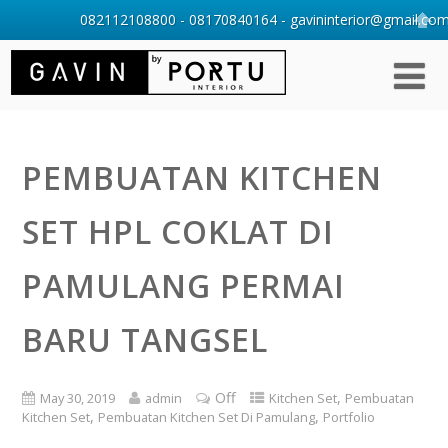
082112108800 - 08170840164 - gavininterior@gmail.com 
PEMBUATAN KITCHEN
SET HPL COKLAT DI
PAMULANG PERMAI
BARU TANGSEL
Off
,
May 30, 2019
admin
Kitchen Set
Pembuatan
,
,
Kitchen Set
Pembuatan Kitchen Set Di Pamulang
Portfolio