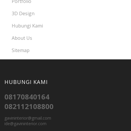
Portfolio
3D Design
Hubungi Kami
About Us
Sitemap
HUBUNGI KAMI
08170840164
082112108800
gavininterior@gmail.com
ide@gavininterior.com