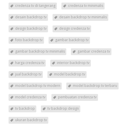
credenza tv di tangerang
credenza tv minimalis
desain backdrop tv
desain backdrop tv minimalis
design backdrop tv
design credenza tv
foto backdrop tv
gambar backdrop tv
gambar backdrop tv minimalis
gambar credenza tv
harga credenza tv
interior backdrop tv
jual backdrop tv
model backdrop tv
model backdrop tv modern
model backdrop tv terbaru
model credenza tv
pembuatan credenza tv
tv backdrop
tv backdrop design
ukuran backdrop tv