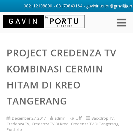
082112108800 - 08170840164 - gavininterior@gmail.com 
PROJECT CREDENZA TV
KOMBINASI CERMIN
HITAM DI KREO
TANGERANG
Off
,
December 27, 2017
admin
Backdrop TV
,
,
,
Credenza TV
Credenza TV Di Kreo
Credenza TV Di Tangerang
Portfolio