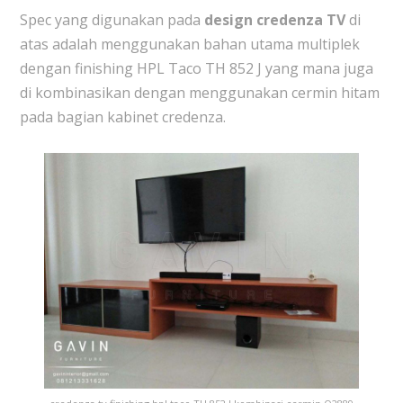
Spec yang digunakan pada
design credenza TV
di
atas adalah menggunakan bahan utama multiplek
dengan finishing HPL Taco TH 852 J yang mana juga
di kombinasikan dengan menggunakan cermin hitam
pada bagian kabinet credenza.