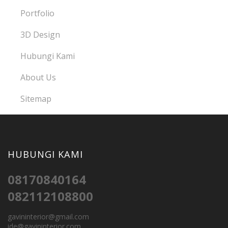
Portfolio
3D Design
Hubungi Kami
About Us
Sitemap
HUBUNGI KAMI
08170840164
082112108800
gavininterior@gmail.com
ide@gavininterior.com