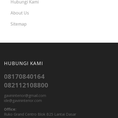
Hubungi Kami
About Us
Sitemap
HUBUNGI KAMI
08170840164
082112108800
gavininterior@gmail.com
ide@gavininterior.com
Office:
Ruko Grand Centro Blok B25 Lantai Dasar