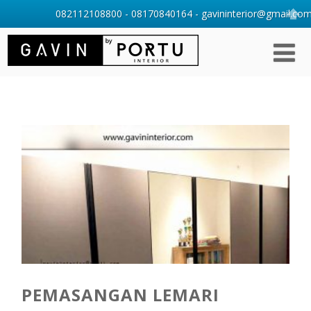
082112108800 - 08170840164 - gavininterior@gmail.com 
PEMASANGAN LEMARI