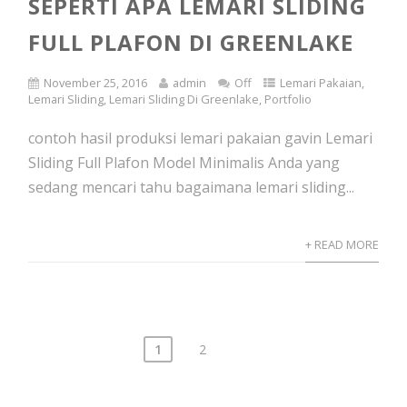
SEPERTI APA LEMARI SLIDING
FULL PLAFON DI GREENLAKE
November 25, 2016
admin
Off
Lemari Pakaian
,
Lemari Sliding
,
Lemari Sliding Di Greenlake
,
Portfolio
contoh hasil produksi lemari pakaian gavin Lemari
Sliding Full Plafon Model Minimalis Anda yang
sedang mencari tahu bagaimana lemari sliding...
+ READ MORE
1
2
Posts
navigation