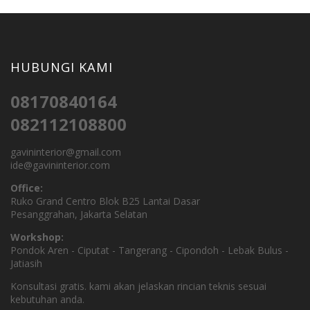
HUBUNGI KAMI
08170840164
082112108800
gavininterior@gmail.com
ide@gavininterior.com
Office:
Ruko Grand Centro Blok B25 Lantai Dasar
Pesanggrahan, Jakarta Selatan
Workshop:
Pondok Aren - Ciputat - Tangerang - Cipondoh - Lebak Bulus -
Jatiasih
Konsultasi gratis. kami akan jelaskan rincian teknis sesuai
kebutuhan anda.