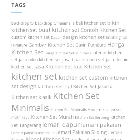
TAGS
bikin
beli kitchen set
backdrop tv
backdrop tv minimalis
buat kitchen set
kitchen set
Contoh Kitchen Set
design kitchen set
custom kitchen set
finishing hpl
Dapur
Harga
Gambar Kitchen Set
Gavin Furniture
Furniture
Kitchen Set
interior kitchen
Harga Kitchen Set Minimalis
set
jasa bikin kitchen set
jasa buat kitchen set
jasa desain
Jasa Kitchen Set
Jual Kitchen Set
kitchen set
kitchen set
kitchen set custom
kitchen
set design
kitchen set hpl
Kitchen Set Jakarta
Kitchen Set
Kitchen set klasik
Minimalis
kitchen set
Kitchen Set Minimalis Modern
Kitchen Set Murah
Kitchen
motif kayu
Kitchen Set Serpong
lemari dapur
lemari pakaian
Set Tangerang
Lemari Pakaian Sliding
Lemari
Lemari pakaian minimalis
Model Kitchen Set
Sliding
model kitchen set terbaru