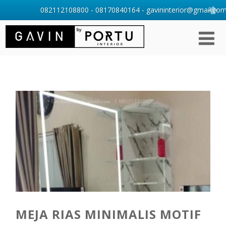
082112108800 - 08170840164 - gavininterior@gmail.com 
MEJA RIAS MINIMALIS MOTIF