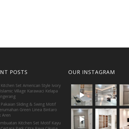
ENT POSTS
OUR INSTAGRAM
Kitchen Set American Style Ivory
Islamic Village Karawaci Kelapa
ngerang
Pakaian Sliding & Swing Motif
erumahan Green Linea Bintaro
 Aren
embuatan Kitchen Set Motif Kayu
 Certara Park Citra Raya Cikupa