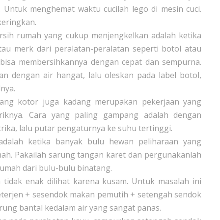
 Untuk menghemat waktu cucilah lego di mesin cuci.
keringkan.
ersih rumah yang cukup menjengkelkan adalah ketika
tau merk dari peralatan-peralatan seperti botol atau
r bisa membersihkannya dengan cepat dan sempurna.
n dengan air hangat, lalu oleskan pada label botol,
lnya.
ang kotor juga kadang merupakan pekerjaan yang
 triknya. Cara yang paling gampang adalah dengan
a, lalu putar pengaturnya ke suhu tertinggi.
 adalah ketika banyak bulu hewan peliharaan yang
mah. Pakailah sarung tangan karet dan pergunakanlah
mah dari bulu-bulu binatang.
tidak enak dilihat karena kusam. Untuk masalah ini
terjen + sesendok makan pemutih + setengah sendok
rung bantal kedalam air yang sangat panas.