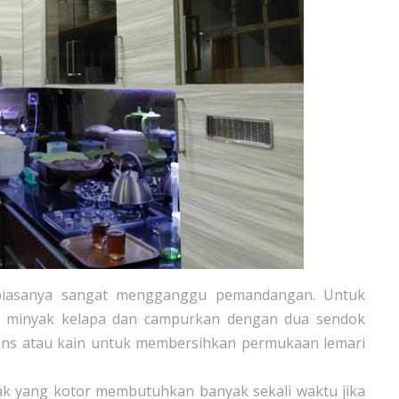
iasanya sangat mengganggu pemandangan. Untuk
ok minyak kelapa dan campurkan dengan dua sendok
pons atau kain untuk membersihkan permukaan lemari
k yang kotor membutuhkan banyak sekali waktu jika