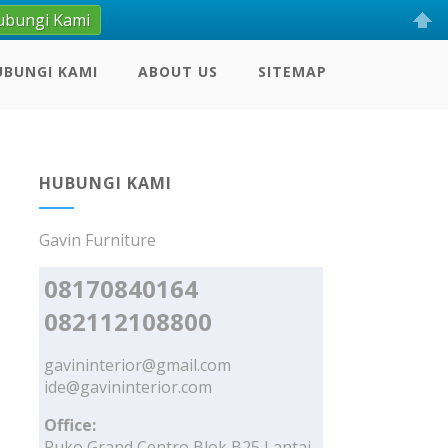
ubungi Kami
UBUNGI KAMI
ABOUT US
SITEMAP
HUBUNGI KAMI
Gavin Furniture
08170840164
082112108800
gavininterior@gmail.com
ide@gavininterior.com
Office:
Ruko Grand Centro Blok B25 Lantai