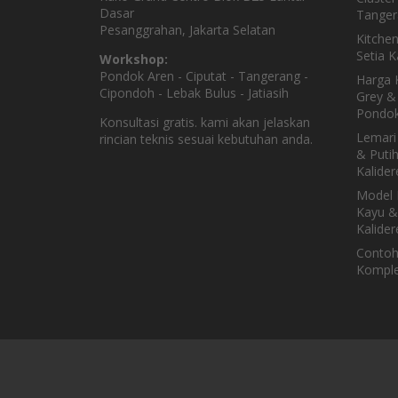
Dasar
Tanger
Pesanggrahan, Jakarta Selatan
Kitche
Setia 
Workshop:
Pondok Aren - Ciputat - Tangerang -
Harga K
Cipondoh - Lebak Bulus - Jatiasih
Grey & 
Pondok
Konsultasi gratis. kami akan jelaskan
Lemari
rincian teknis sesuai kebutuhan anda.
& Puti
Kalider
Model 
Kayu &
Kalider
Contoh
Komple