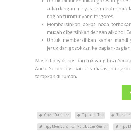
Untuk membersihkan goresan-goresa
cuka dengan minyak setengah sendok 
bagian furnitur yang tergores.
Membersihkan bekas noda terbakar 
mudah dibersihkan dengan alkohol. Bal
Untuk membersihkan kamar mandi y
jeruk dan gosokkan ke bagian-bagian
Masih banyak tips dan trik yang bisa An
Anda. Selain tips dan trik diatas, mungki
terapkan di rumah.
Gavin Furniture
Tips dan Trik
Tips da
Tips Membersihkan Perabotan Rumah
Tips 