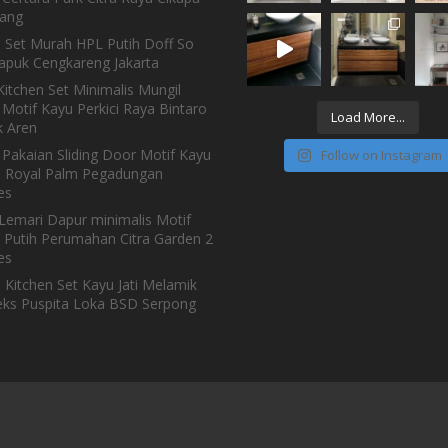
ang
n Set Murah HPL Putih Doff So
Kapuk Cengkareng Jakarta
itchen Set Minimalis Mungil
Motif Kayu Perkici Raya Bintaro
Load More...
 Aren
 Pakaian Sliding Door Motif Kayu
Follow on Instagram
h Royal Palm Pegadungan
es
Lemari Dapur minimalis Motif
 Putih Perumahan Citra Garden 2
es
 Kitchen Set Kayu Jati Melamik
ks Puspita Loka BSD Serpong