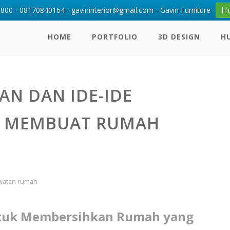
H
00 - 08170840164 - gavininterior@gmail.com - Gavin Furniture
HOME
PORTFOLIO
3D DESIGN
H
NAN DAN IDE-IDE
K MEMBUAT RUMAH
watan rumah
untuk Membersihkan Rumah yang