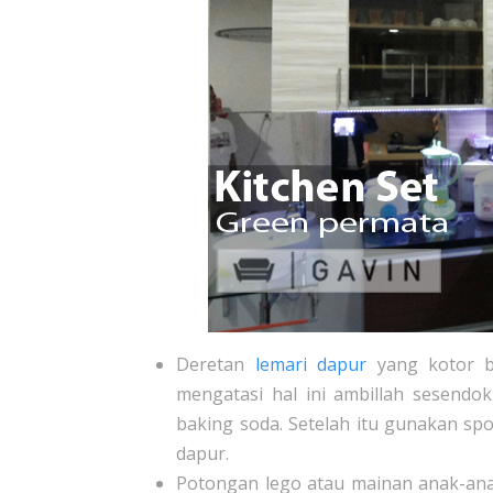
Deretan
lemari dapur
yang kotor b
mengatasi hal ini ambillah sesend
baking soda. Setelah itu gunakan s
dapur.
Potongan lego atau mainan anak-ana