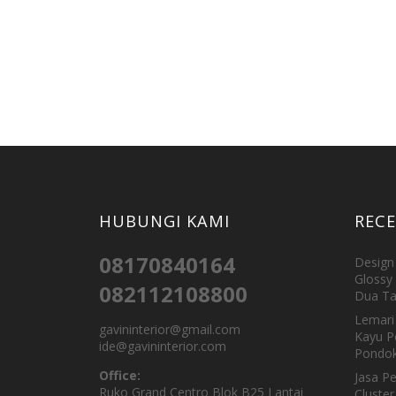
HUBUNGI KAMI
REC
08170840164
Design 
Glossy 
082112108800
Dua Ta
Lemari 
gavininterior@gmail.com
Kayu P
ide@gavininterior.com
Pondok
Office:
Jasa P
Ruko Grand Centro Blok B25 Lantai
Cluster