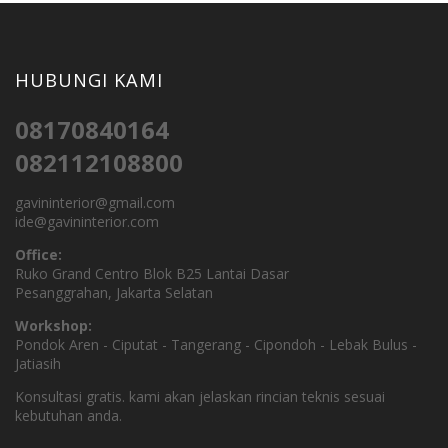
HUBUNGI KAMI
08170840164
082112108800
gavininterior@gmail.com
ide@gavininterior.com
Office:
Ruko Grand Centro Blok B25 Lantai Dasar
Pesanggrahan, Jakarta Selatan
Workshop:
Pondok Aren - Ciputat - Tangerang - Cipondoh - Lebak Bulus -
Jatiasih
Konsultasi gratis. kami akan jelaskan rincian teknis sesuai
kebutuhan anda.