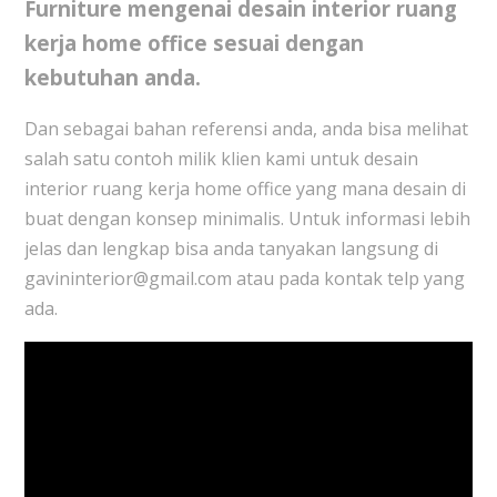
Furniture mengenai
desain interior ruang
kerja home offic
e
sesuai dengan
kebutuhan anda.
Dan sebagai bahan referensi anda, anda bisa melihat
salah satu contoh milik klien kami untuk desain
interior ruang kerja home office yang mana desain di
buat dengan konsep minimalis. Untuk informasi lebih
jelas dan lengkap bisa anda tanyakan langsung di
gavininterior@gmail.com atau pada kontak telp yang
ada.