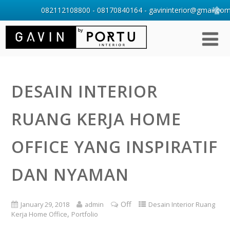
082112108800 - 08170840164 - gavininterior@gmail.com 
DESAIN INTERIOR
RUANG KERJA HOME
OFFICE YANG INSPIRATIF
DAN NYAMAN
Off
January 29, 2018
admin
Desain Interior Ruang
,
Kerja Home Office
Portfolio