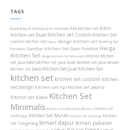
TAGS
bikin
beli kitchen set
backdrop tv
backdrop tv minimalis
buat kitchen set
kitchen set
Contoh Kitchen Set
design kitchen set
custom kitchen set
finishing hpl
Dapur
Harga
Gambar Kitchen Set
Gavin Furniture
Furniture
Kitchen Set
interior kitchen
Harga Kitchen Set Minimalis
set
jasa bikin kitchen set
jasa buat kitchen set
jasa desain
Jasa Kitchen Set
Jual Kitchen Set
kitchen set
kitchen set
kitchen set custom
kitchen
set design
kitchen set hpl
Kitchen Set Jakarta
Kitchen Set
Kitchen set klasik
Minimalis
kitchen set
Kitchen Set Minimalis Modern
Kitchen Set Murah
Kitchen
motif kayu
Kitchen Set Serpong
lemari dapur
lemari pakaian
Set Tangerang
Lemari Pakaian Sliding
Lemari