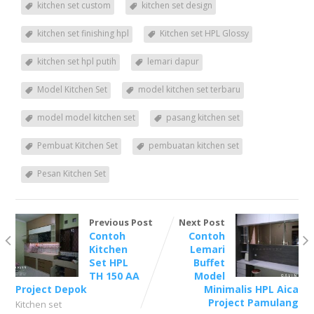
kitchen set custom
kitchen set design
kitchen set finishing hpl
Kitchen set HPL Glossy
kitchen set hpl putih
lemari dapur
Model Kitchen Set
model kitchen set terbaru
model model kitchen set
pasang kitchen set
Pembuat Kitchen Set
pembuatan kitchen set
Pesan Kitchen Set
Previous Post
Next Post
Contoh
Contoh
Kitchen
Lemari
Set HPL
Buffet
TH 150 AA
Model
Project Depok
Minimalis HPL Aica
Project Pamulang
Kitchen set