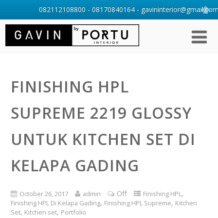
082112108800 - 08170840164 - gavininterior@gmail.com 
FINISHING HPL
SUPREME 2219 GLOSSY
UNTUK KITCHEN SET DI
KELAPA GADING
Off
,
October 26, 2017
admin
Finishing HPL
,
,
Finishing HPL Di Kelapa Gading
Finishing HPL Supreme
Kitchen
,
,
Set
Kitchen set
Portfolio