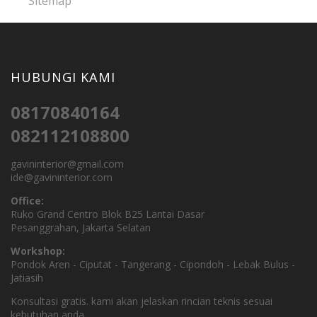
Sitemap
HUBUNGI KAMI
08170840164
082112108800
gavininterior@gmail.com
ide@gavininterior.com
Office:
Ruko Grand Centro Blok B25 Lantai Dasar
Pesanggrahan, Jakarta Selatan
Workshop:
Pondok Aren - Ciputat - Tangerang - Cipondoh - Lebak Bulus -
Jatiasih
Konsultasi gratis. kami akan jelaskan rincian teknis sesuai
kebutuhan anda.