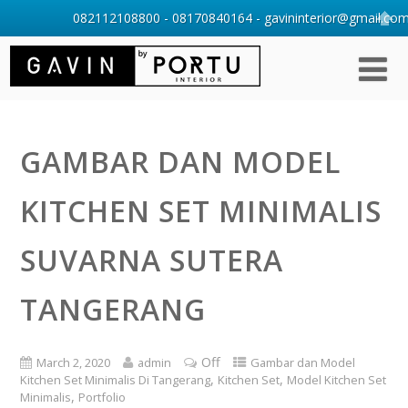
082112108800 - 08170840164 - gavininterior@gmail.com 
GAMBAR DAN MODEL
KITCHEN SET MINIMALIS
SUVARNA SUTERA
TANGERANG
Off
March 2, 2020
admin
Gambar dan Model
,
,
Kitchen Set Minimalis Di Tangerang
Kitchen Set
Model Kitchen Set
,
Minimalis
Portfolio