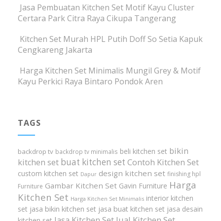
Jasa Pembuatan Kitchen Set Motif Kayu Cluster
Certara Park Citra Raya Cikupa Tangerang
Kitchen Set Murah HPL Putih Doff So Setia Kapuk
Cengkareng Jakarta
Harga Kitchen Set Minimalis Mungil Grey & Motif
Kayu Perkici Raya Bintaro Pondok Aren
TAGS
bikin
beli kitchen set
backdrop tv
backdrop tv minimalis
buat kitchen set
kitchen set
Contoh Kitchen Set
design kitchen set
custom kitchen set
finishing hpl
Dapur
Harga
Gambar Kitchen Set
Gavin Furniture
Furniture
Kitchen Set
interior kitchen
Harga Kitchen Set Minimalis
set
jasa bikin kitchen set
jasa buat kitchen set
jasa desain
Jasa Kitchen Set
Jual Kitchen Set
kitchen set