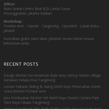
Office:
Ruko Grand Centro Blok B25 Lantai Dasar
Pesanggrahan, Jakarta Selatan
Workshop:
Pondok Aren - Ciputat - Tangerang - Cipondoh - Lebak Bulus -
Jatiasih
Konsultasi gratis. kami akan jelaskan rincian teknis sesuai
kebutuhan anda.
RECENT POSTS
Design Kitchen Set American Style Ivory Glossy Islamic Village
Karawaci Kelapa Dua Tangerang
Lemari Pakaian Sliding & Swing Motif Kayu Perumahan Green
Linea Bintaro Pondok Aren
Jasa Pembuatan Kitchen Set Motif Kayu Cluster Certara Park
Citra Raya Cikupa Tangerang
Kitchen Set Murah HPL Putih Doff So Setia Kapuk Cengkareng