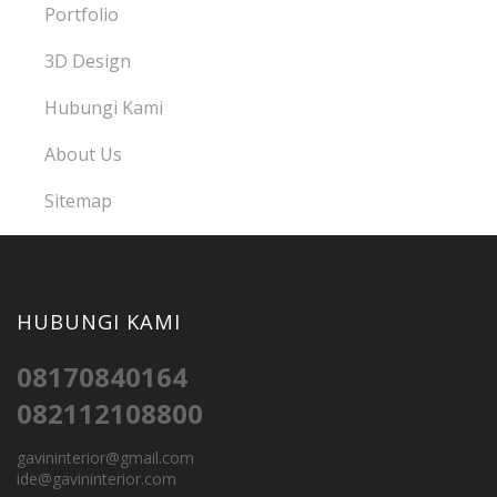
Portfolio
3D Design
Hubungi Kami
About Us
Sitemap
HUBUNGI KAMI
08170840164
082112108800
gavininterior@gmail.com
ide@gavininterior.com