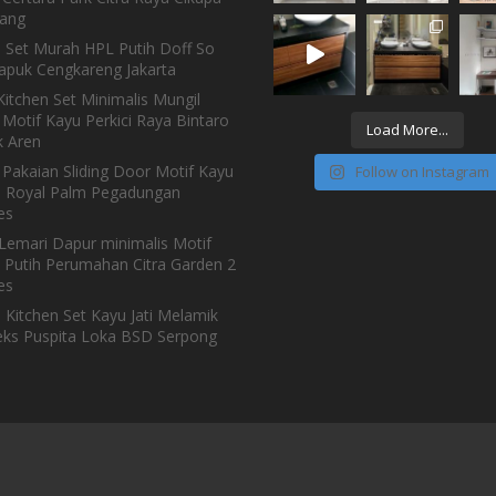
ang
n Set Murah HPL Putih Doff So
Kapuk Cengkareng Jakarta
itchen Set Minimalis Mungil
Motif Kayu Perkici Raya Bintaro
Load More...
 Aren
 Pakaian Sliding Door Motif Kayu
Follow on Instagram
h Royal Palm Pegadungan
es
Lemari Dapur minimalis Motif
 Putih Perumahan Citra Garden 2
es
 Kitchen Set Kayu Jati Melamik
ks Puspita Loka BSD Serpong