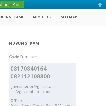
ubungi Kami
UBUNGI KAMI
ABOUT US
SITEMAP
HUBUNGI KAMI
Gavin Furniture
08170840164
082112108800
gavininterior@gmail.com
ide@gavininterior.com
Office:
Ruko Grand Centro Blok B25 Lantai