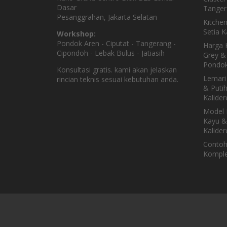
Dasar
Tanger
Pesanggrahan, Jakarta Selatan
Kitche
Setia 
Workshop:
Pondok Aren - Ciputat - Tangerang -
Harga K
Cipondoh - Lebak Bulus - Jatiasih
Grey & 
Pondok
Konsultasi gratis. kami akan jelaskan
Lemari
rincian teknis sesuai kebutuhan anda.
& Puti
Kalider
Model 
Kayu &
Kalider
Contoh
Komple