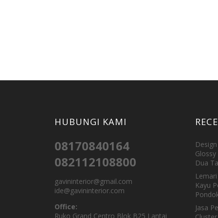
HUBUNGI KAMI
REC
08170840164
Design 
Glossy 
082112108800
Dua Ta
Lemari 
gavininterior@gmail.com
Kayu P
ide@gavininterior.com
Pondok
Office:
Jasa P
Ruko Grand Centro Blok B25 Lantai
Cluster