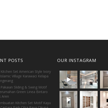
ENT POSTS
OUR INSTAGRAM
Kitchen Set American Style Ivory
Islamic Village Karawaci Kelapa
ngerang
Pakaian Sliding & Swing Motif
erumahan Green Linea Bintaro
 Aren
embuatan Kitchen Set Motif Kayu
 Certara Park Citra Raya Cikupa