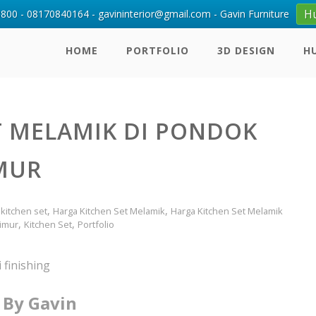
H
00 - 08170840164 - gavininterior@gmail.com - Gavin Furniture
HOME
PORTFOLIO
3D DESIGN
H
T MELAMIK DI PONDOK
MUR
,
,
kitchen set
Harga Kitchen Set Melamik
Harga Kitchen Set Melamik
,
,
Timur
Kitchen Set
Portfolio
 finishing
 By Gavin