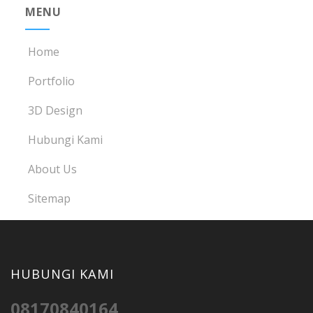
MENU
Home
Portfolio
3D Design
Hubungi Kami
About Us
Sitemap
HUBUNGI KAMI
08170840164