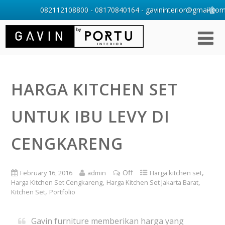
082112108800 - 08170840164 - gavininterior@gmail.com 
HARGA KITCHEN SET
UNTUK IBU LEVY DI
CENGKARENG
Off
,
February 16, 2016
admin
Harga kitchen set
,
,
Harga Kitchen Set Cengkareng
Harga Kitchen Set Jakarta Barat
,
Kitchen Set
Portfolio
Gavin furniture memberikan harga yang