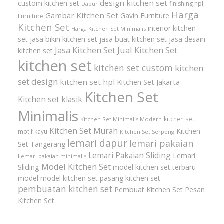
design kitchen set
custom kitchen set
finishing hpl
Dapur
Harga
Gambar Kitchen Set
Gavin Furniture
Furniture
Kitchen Set
interior kitchen
Harga Kitchen Set Minimalis
set
jasa bikin kitchen set
jasa buat kitchen set
jasa desain
Jasa Kitchen Set
Jual Kitchen Set
kitchen set
kitchen set
kitchen set custom
kitchen
set design
kitchen set hpl
Kitchen Set Jakarta
Kitchen Set
Kitchen set klasik
Minimalis
kitchen set
Kitchen Set Minimalis Modern
Kitchen Set Murah
Kitchen
motif kayu
Kitchen Set Serpong
lemari dapur
lemari pakaian
Set Tangerang
Lemari Pakaian Sliding
Lemari
Lemari pakaian minimalis
Model Kitchen Set
Sliding
model kitchen set terbaru
model model kitchen set
pasang kitchen set
pembuatan kitchen set
Pembuat Kitchen Set
Pesan
Kitchen Set