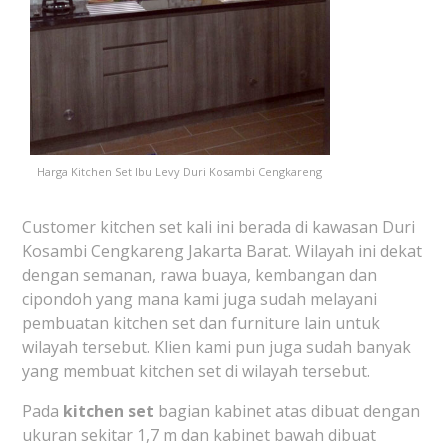
Harga Kitchen Set Ibu Levy Duri Kosambi Cengkareng
Customer kitchen set kali ini berada di kawasan Duri
Kosambi Cengkareng Jakarta Barat. Wilayah ini dekat
dengan semanan, rawa buaya, kembangan dan
cipondoh yang mana kami juga sudah melayani
pembuatan kitchen set dan furniture lain untuk
wilayah tersebut. Klien kami pun juga sudah banyak
yang membuat kitchen set di wilayah tersebut.
Pada
kitchen set
bagian kabinet atas dibuat dengan
ukuran sekitar 1,7 m dan kabinet bawah dibuat