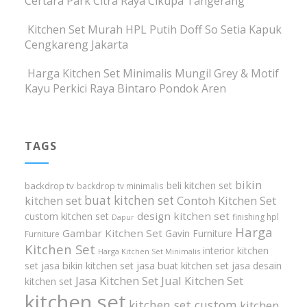
Certara Park Citra Raya Cikupa Tangerang
Kitchen Set Murah HPL Putih Doff So Setia Kapuk
Cengkareng Jakarta
Harga Kitchen Set Minimalis Mungil Grey & Motif
Kayu Perkici Raya Bintaro Pondok Aren
TAGS
bikin
beli kitchen set
backdrop tv
backdrop tv minimalis
buat kitchen set
kitchen set
Contoh Kitchen Set
design kitchen set
custom kitchen set
finishing hpl
Dapur
Harga
Gambar Kitchen Set
Gavin Furniture
Furniture
Kitchen Set
interior kitchen
Harga Kitchen Set Minimalis
set
jasa bikin kitchen set
jasa buat kitchen set
jasa desain
Jasa Kitchen Set
Jual Kitchen Set
kitchen set
kitchen set
kitchen set custom
kitchen