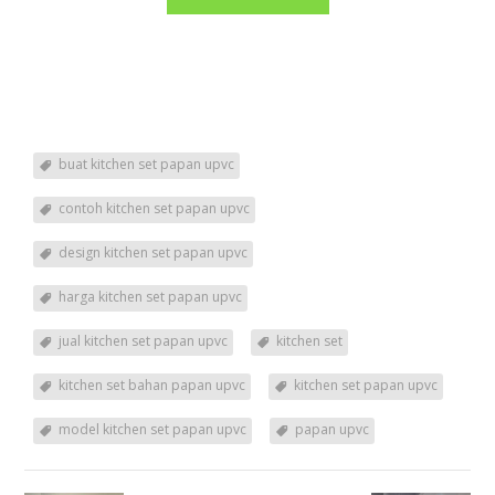
buat kitchen set papan upvc
contoh kitchen set papan upvc
design kitchen set papan upvc
harga kitchen set papan upvc
jual kitchen set papan upvc
kitchen set
kitchen set bahan papan upvc
kitchen set papan upvc
model kitchen set papan upvc
papan upvc