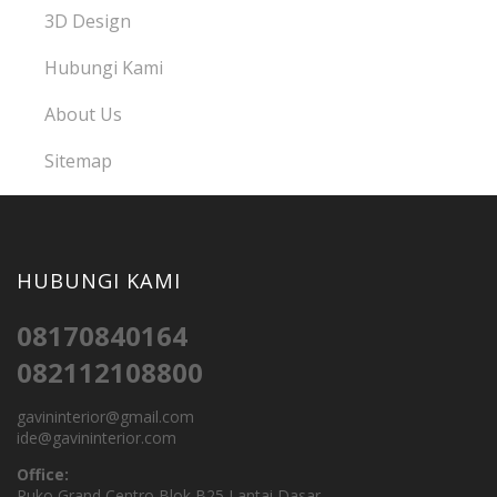
3D Design
Hubungi Kami
About Us
Sitemap
HUBUNGI KAMI
08170840164
082112108800
gavininterior@gmail.com
ide@gavininterior.com
Office:
Ruko Grand Centro Blok B25 Lantai Dasar