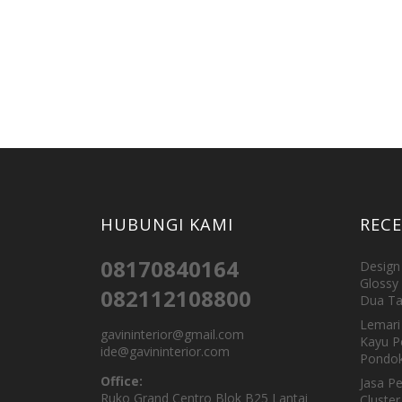
HUBUNGI KAMI
REC
08170840164
Design 
Glossy 
082112108800
Dua Ta
Lemari 
gavininterior@gmail.com
Kayu P
ide@gavininterior.com
Pondok
Office:
Jasa P
Ruko Grand Centro Blok B25 Lantai
Cluster