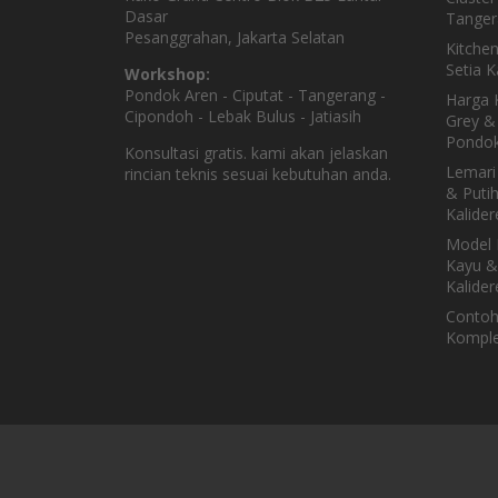
Dasar
Tanger
Pesanggrahan, Jakarta Selatan
Kitche
Setia 
Workshop:
Pondok Aren - Ciputat - Tangerang -
Harga K
Cipondoh - Lebak Bulus - Jatiasih
Grey & 
Pondok
Konsultasi gratis. kami akan jelaskan
Lemari
rincian teknis sesuai kebutuhan anda.
& Puti
Kalider
Model 
Kayu &
Kalider
Contoh
Komple