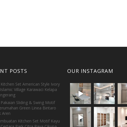
ENT POSTS
OUR INSTAGRAM
Kitchen Set American Style Ivory
Islamic Village Karawaci Kelapa
ngerang
Pakaian Sliding & Swing Motif
erumahan Green Linea Bintaro
 Aren
embuatan Kitchen Set Motif Kayu
 Certara Park Citra Raya Cikupa