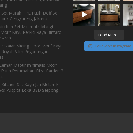
ang
n Set Murah HPL Putih Doff So
Kapuk Cengkareng Jakarta
itchen Set Minimalis Mungil
Motif Kayu Perkici Raya Bintaro
Load More...
 Aren
 Pakaian Sliding Door Motif Kayu
Follow on Instagram
h Royal Palm Pegadungan
es
Lemari Dapur minimalis Motif
 Putih Perumahan Citra Garden 2
es
 Kitchen Set Kayu Jati Melamik
ks Puspita Loka BSD Serpong