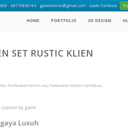
H
00 - 08170840164 - gavininterior@gmail.com - Gavin Furniture
HOME
PORTFOLIO
3D DESIGN
H
 SET RUSTIC KLIEN
,
,
,
 Set
Pembuatan kitchen set
Pembuatan Kitchen Set Bekasi
t custom by gavin
rgaya Lusuh