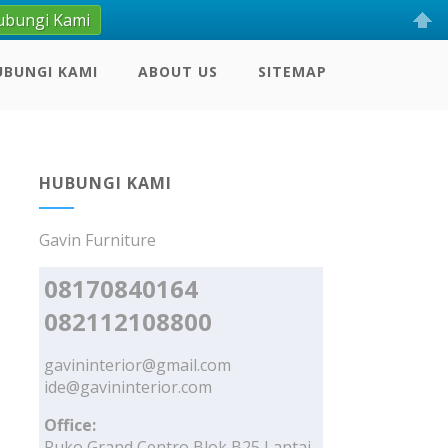
ubungi Kami
UBUNGI KAMI
ABOUT US
SITEMAP
HUBUNGI KAMI
Gavin Furniture
08170840164
082112108800
gavininterior@gmail.com
ide@gavininterior.com
Office:
Ruko Grand Centro Blok B25 Lantai