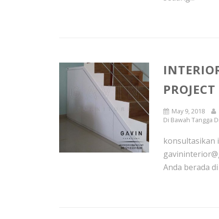
INTERIO
PROJECT
May 9, 2018
Di Bawah Tangga D
konsultasikan 
gavininterior@
Anda berada di 