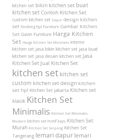
buat
bikin kitchen set
kitchen set
kitchen set
Contoh Kitchen Set
design kitchen
custom kitchen set
Dapur
set
Gambar Kitchen
finishing hpl
Furniture
Harga Kitchen
Set
Gavin Furniture
Set
interior
Harga Kitchen Set Minimalis
kitchen set
jasa bikin kitchen set
jasa buat
Jasa
kitchen set
jasa desain kitchen set
Kitchen Set
Jual Kitchen Set
kitchen set
kitchen set
custom
kitchen set design
kitchen
Kitchen set
set hpl
Kitchen Set Jakarta
Kitchen Set
klasik
Minimalis
Kitchen Set Minimalis
Kitchen Set
kitchen set motif kayu
Modern
Murah
Kitchen Set
Kitchen Set Serpong
lemari dapur
lemari
Tangerang