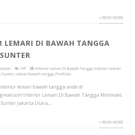
+ READ MORE
R LEMARI DI BAWAH TANGGA
 SUNTER
admin
Off
Interior Lemari Di Bawah Tangga
,
Interior Lemari
i Sunter
,
Lemari bawah tangga
,
Portfolio
interior lemari bawah tangga anda di
gmail.com Interior Lemari Di Bawah Tangga Minimalis
Sunter Jakarta Utara,...
+ READ MORE