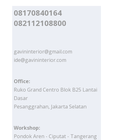
08170840164
082112108800
gavininterior@gmail.com
ide@gavininterior.com
Office:
Ruko Grand Centro Blok B25 Lantai
Dasar
Pesanggrahan, Jakarta Selatan
Workshop:
Pondok Aren - Ciputat - Tangerang