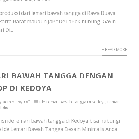
 produksi dari lemari bawah tangga di Rawa Buaya
karta Barat maupun JaBoDeTaBek hubungi Gavin
 Di...
+ READ MORE
ARI BAWAH TANGGA DENGAN
P DI KEDOYA
admin
Off
Ide Lemari Bawah Tangga Di Kedoya
,
Lemari
folio
nsi ide lemari bawah tangga di Kedoya bisa hubungi
e Ide Lemari Bawah Tangga Desain Minimalis Anda